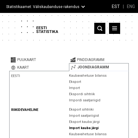
EST
|
ENG
Statistikaamet: Väliskaubanduse rakendus
Eesti
Partnerriigid ja territooriumid
PUUKAART
PINDDIAGRAMM
Kaup
JOONDIAGRAMM
KAART
Kaubavahetuse bilanss
EESTI
Infograafikud
Eksport
Import
Selgitused
Ekspordi sihtriik
Impordi saatjariigid
Eksport sihtriiki
RIIKIDEVAHELINE
Import saatjariigist
Eksport kauba järgi
Import kauba järgi
Kaubavahetuse bilanss