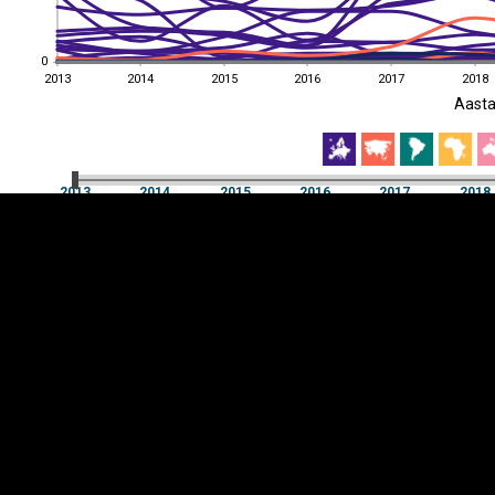
0
0
2013
2014
2015
2016
2017
2018
EST
|
ENG
Aast
2013
2014
2015
2016
2017
2018
Aast
2013
2014
2015
2016
2017
2018
Y-
Manner
TELG
K
Infograafikud
erritooriumid
Selgitused
Tagasiside