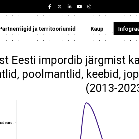
Partnerriigid ja territooriumid
Kaup
Infogra
Eesti
Partnerriigid ja territooriumid
st Eesti impordib järgmist k
Kaup
lid, poolmantlid, keebid, jop
Infograafikud
(2013-202
Selgitused
hat eurot
hat eurot