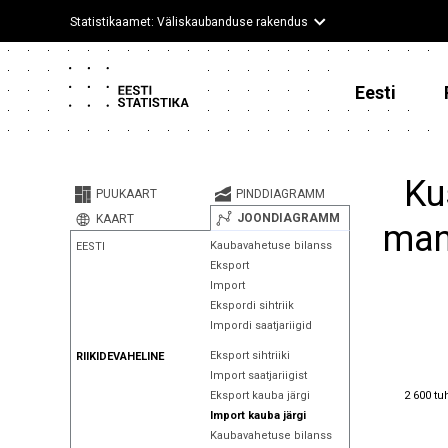
Statistikaamet: Väliskaubanduse rakendus
Eesti
Ku
PUUKAART
PINDDIAGRAMM
JOONDIAGRAMM
KAART
mant
Kaubavahetuse bilanss
EESTI
Eksport
Import
Ekspordi sihtriik
Impordi saatjariigid
Eksport sihtriiki
RIIKIDEVAHELINE
Import saatjariigist
2 600 tu
2 600 tu
Eksport kauba järgi
Import kauba järgi
Kaubavahetuse bilanss