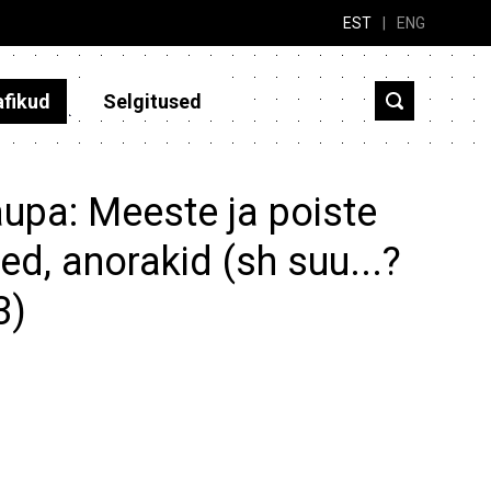
EST
|
ENG
afikud
Selgitused
aupa: Meeste ja poiste
ed, anorakid (sh suu...?
3)