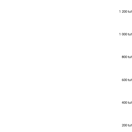
1 200 tu
1 200 tu
1 000 tu
1 000 tu
800 tu
800 tu
600 tu
600 tu
400 tu
400 tu
200 tu
200 tu