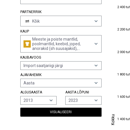
2 400 tu
2 400 tu
PARTNERRIIK
Kõik
2 200 tu
2 200 tu
KAUP
Meeste ja poiste mantlid,
poolmantlid, keebid, joped,
anorakid (sh suusajakid),
2 000 tu
2 000 tu
tuulejoped, tuulepluusid jms
KAUBAVOOG
rõivad, silmkoelised või
heegeldatud (v.a ülikonnad,
Import saatjariigi järgi
komplektid, pintsakud, bleiserid,
rinnatüki ja traksidega tunked ja
1 800 tu
1 800 tu
AJAVAHEMIK
püksid)
Aasta
ALGUSAASTA
AASTA LÕPUNI
1 600 tu
1 600 tu
2013
2023
VISUALISEERI
Kokku
Kokku
1 400 tu
1 400 tu