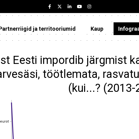
Partnerriigid ja territooriumid
Kaup
Infogra
Eesti
Partnerriigid ja territooriumid
st Eesti impordib järgmist 
Kaup
arvesäsi, töötlemata, rasvat
Infograafikud
(kui...? (2013
Selgitused
 eurot
 eurot