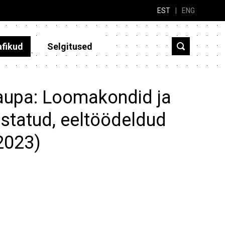
EST
|
ENG
afikud
Selgitused
kaupa: Loomakondid ja
ustatud, eeltöödeldud
-2023)