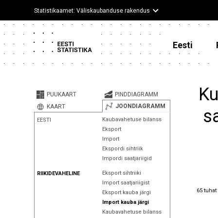
Statistikaamet: Väliskaubanduse rakendus
Eesti
Ku
PUUKAART
PINDDIAGRAMM
JOONDIAGRAMM
KAART
s
Kaubavahetuse bilanss
EESTI
Eksport
Import
Ekspordi sihtriik
Impordi saatjariigid
Eksport sihtriiki
RIIKIDEVAHELINE
Import saatjariigist
65 tuhat
65 tuhat
Eksport kauba järgi
Import kauba järgi
Kaubavahetuse bilanss