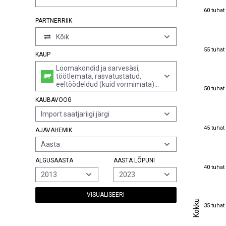
60 tuhat
60 tuhat
PARTNERRIIK
Kõik
55 tuhat
55 tuhat
KAUP
Loomakondid ja sarvesäsi,
töötlemata, rasvatustatud,
eeltöödeldud (kuid vormimata),
50 tuhat
50 tuhat
happega töödeldud või
KAUBAVOOG
deželatiniseeritud; nende pulber
ja jäätmed
Import saatjariigi järgi
45 tuhat
45 tuhat
AJAVAHEMIK
Aasta
ALGUSAASTA
AASTA LÕPUNI
40 tuhat
40 tuhat
2013
2023
VISUALISEERI
Kokku
Kokku
35 tuhat
35 tuhat