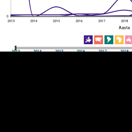
0
0
2013
2014
2015
2016
2017
2018
EST
|
ENG
Aasta
2013
2014
2015
2016
2017
2018
Aasta
2013
2014
2015
2016
2017
2018
Y-
Manner
TELG
K
Infograafikud
erritooriumid
Selgitused
Tagasiside