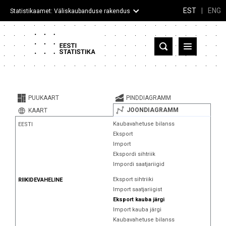
EST
|
ENG
Statistikaamet: Väliskaubanduse rakendus
Eesti
Partnerriigid ja territooriumid
PUUKAART
PINDDIAGRAMM
Kaup
JOONDIAGRAMM
KAART
Kaubavahetuse bilanss
EESTI
Infograafikud
Eksport
Import
Selgitused
Ekspordi sihtriik
Impordi saatjariigid
Eksport sihtriiki
RIIKIDEVAHELINE
Import saatjariigist
Eksport kauba järgi
Import kauba järgi
Kaubavahetuse bilanss