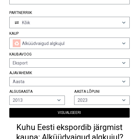
PARTNERRIIK
Kõik
KAUP
Alküüdvaigud algkujul
KAUBAVOOG
Eksport
AJAVAHEMIK
Aasta
ALGUSAASTA
AASTA LÕPUNI
2013
2023
VISUALISEERI
Kuhu Eesti ekspordib järgmist
kaupa: Alküüdvaigud algkujul?