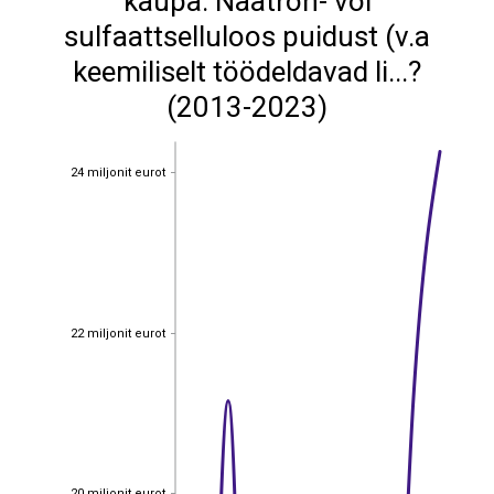
kaupa: Naatron- või
sulfaattselluloos puidust (v.a
keemiliselt töödeldavad li...?
(2013-2023)
24 miljonit eurot
24 miljonit eurot
22 miljonit eurot
22 miljonit eurot
20 miljonit eurot
20 miljonit eurot