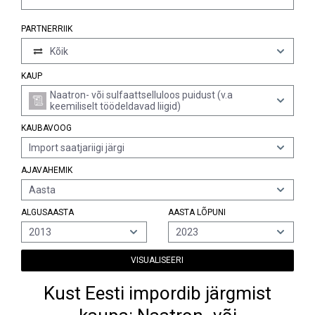
PARTNERRIIK
Kõik
KAUP
Naatron- või sulfaattselluloos puidust (v.a
keemiliselt töödeldavad liigid)
KAUBAVOOG
Import saatjariigi järgi
AJAVAHEMIK
Aasta
ALGUSAASTA
AASTA LÕPUNI
2013
2023
VISUALISEERI
Kust Eesti impordib järgmist