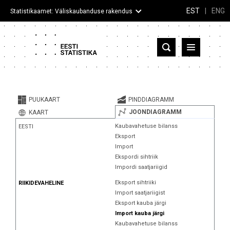
EST
|
ENG
Statistikaamet: Väliskaubanduse rakendus
Eesti
Partnerriigid ja territooriumid
PUUKAART
PINDDIAGRAMM
Kaup
JOONDIAGRAMM
KAART
Kaubavahetuse bilanss
EESTI
Infograafikud
Eksport
Import
Selgitused
Ekspordi sihtriik
Impordi saatjariigid
Eksport sihtriiki
RIIKIDEVAHELINE
Import saatjariigist
Eksport kauba järgi
Import kauba järgi
Kaubavahetuse bilanss