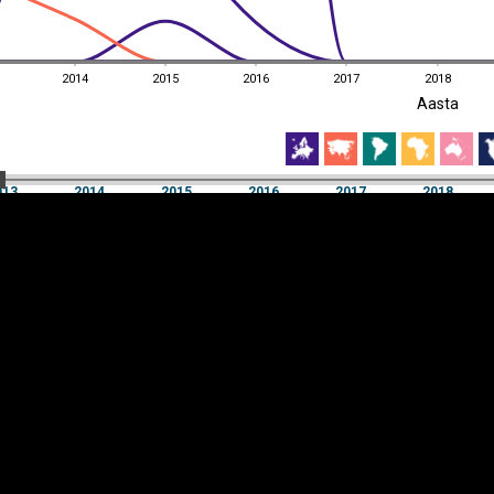
2014
2015
2016
2017
2018
EST
|
ENG
Aasta
2014
2015
2016
2017
2018
Aasta
013
2014
2015
2016
2017
2018
Y-
Manner
TELG
K
Infograafikud
erritooriumid
Selgitused
Tagasiside