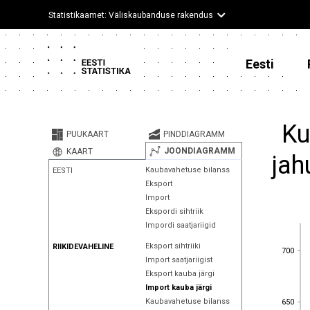
Statistikaamet: Väliskaubanduse rakendus
Eesti
Ku
PUUKAART
PINDDIAGRAMM
JOONDIAGRAMM
KAART
jah
Kaubavahetuse bilanss
EESTI
Eksport
Import
Ekspordi sihtriik
Impordi saatjariigid
Eksport sihtriiki
RIIKIDEVAHELINE
700
700
Import saatjariigist
Eksport kauba järgi
Import kauba järgi
650
Kaubavahetuse bilanss
650