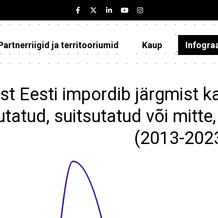
Partnerriigid ja territooriumid
Kaup
Infogra
Eesti
Partnerriigid ja territooriumid
st Eesti impordib järgmist k
Kaup
utatud, suitsutatud või mitte,
Infograafikud
(2013-202
Selgitused