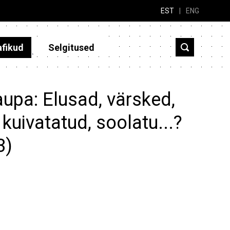
EST
|
ENG
afikud
Selgitused
aupa: Elusad, värsked,
 kuivatatud, soolatu...?
3)