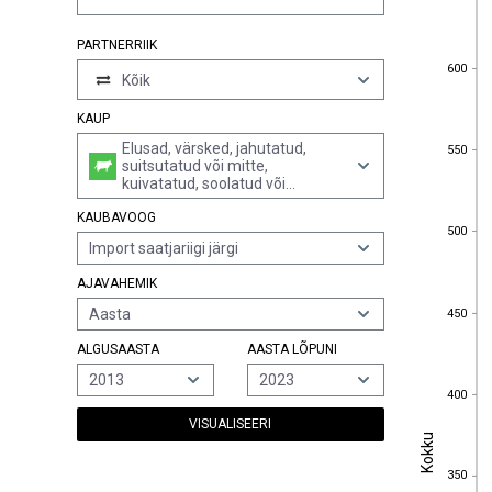
PARTNERRIIK
600
600
Kõik
KAUP
550
Elusad, värsked, jahutatud,
550
suitsutatud või mitte,
kuivatatud, soolatud või
soolvees, puhastatud või
KAUBAVOOG
puhastamata krabid, k.a
500
500
aurutatud või vees keedetud
Import saatjariigi järgi
puhastamata krabid
AJAVAHEMIK
450
Aasta
450
ALGUSAASTA
AASTA LÕPUNI
2013
2023
400
400
VISUALISEERI
Kokku
Kokku
350
350