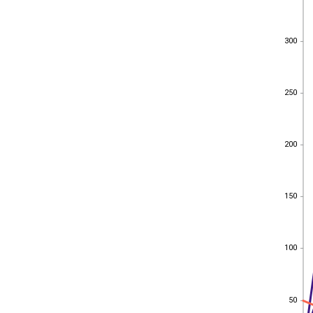
300
300
250
250
200
200
150
150
100
100
50
50