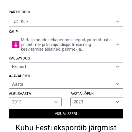
PARTNERRIIK
Kõik
KAUP
Metallpindade dekapeerimissegud; jooteräbustid
jm pehme- ja kõvajoodisjootmise ning
keevitamise abiained; pehme- ja
kõvajoodisjootmisel ning keevitamisel
KAUBAVOOG
kasutatavad metalli- ja muud pulbrid;
keevituselektroodide ja -varraste täidis- ning
Eksport
kattesegud
AJAVAHEMIK
Aasta
ALGUSAASTA
AASTA LÕPUNI
2013
2023
VISUALISEERI
Kuhu Eesti ekspordib järgmist