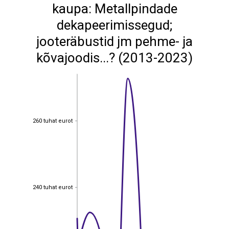
kaupa: Metallpindade
dekapeerimissegud;
jooteräbustid jm pehme- ja
kõvajoodis...? (2013-2023)
260 tuhat eurot
260 tuhat eurot
240 tuhat eurot
240 tuhat eurot