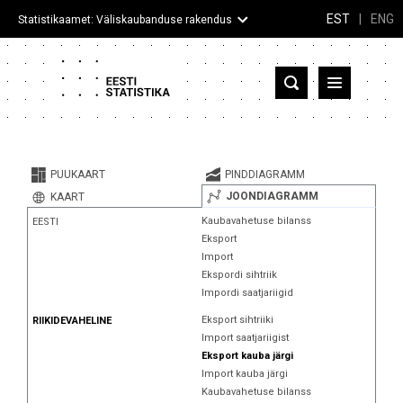
EST
|
ENG
Statistikaamet: Väliskaubanduse rakendus
Eesti
Partnerriigid ja territooriumid
PUUKAART
PINDDIAGRAMM
Kaup
JOONDIAGRAMM
KAART
Kaubavahetuse bilanss
EESTI
Infograafikud
Eksport
Import
Selgitused
Ekspordi sihtriik
Impordi saatjariigid
Eksport sihtriiki
RIIKIDEVAHELINE
Import saatjariigist
Eksport kauba järgi
Import kauba järgi
Kaubavahetuse bilanss