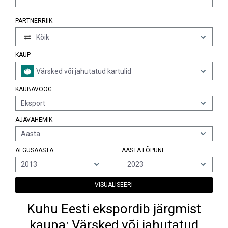
PARTNERRIIK
Kõik
KAUP
Värsked või jahutatud kartulid
KAUBAVOOG
Eksport
AJAVAHEMIK
Aasta
ALGUSAASTA
AASTA LÕPUNI
2013
2023
VISUALISEERI
Kuhu Eesti ekspordib järgmist
kaupa: Värsked või jahutatud