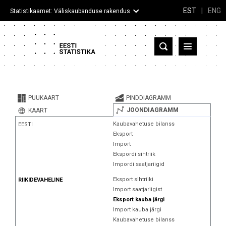
EST
|
ENG
Statistikaamet: Väliskaubanduse rakendus
Eesti
Partnerriigid ja territooriumid
PUUKAART
PINDDIAGRAMM
Kaup
JOONDIAGRAMM
KAART
Kaubavahetuse bilanss
EESTI
Infograafikud
Eksport
Import
Selgitused
Ekspordi sihtriik
Impordi saatjariigid
Eksport sihtriiki
RIIKIDEVAHELINE
Import saatjariigist
Eksport kauba järgi
Import kauba järgi
Kaubavahetuse bilanss