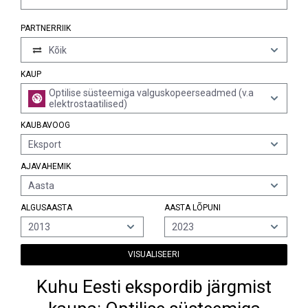
PARTNERRIIK
Kõik
KAUP
Optilise süsteemiga valguskopeerseadmed (v.a
elektrostaatilised)
KAUBAVOOG
Eksport
AJAVAHEMIK
Aasta
ALGUSAASTA
AASTA LÕPUNI
2013
2023
VISUALISEERI
Kuhu Eesti ekspordib järgmist