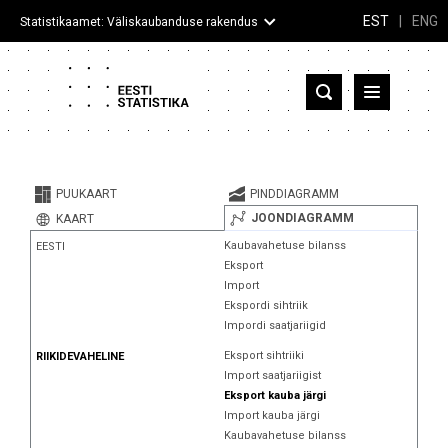
EST
|
ENG
Statistikaamet: Väliskaubanduse rakendus
Eesti
Partnerriigid ja territooriumid
PUUKAART
PINDDIAGRAMM
Kaup
JOONDIAGRAMM
KAART
Kaubavahetuse bilanss
EESTI
Infograafikud
Eksport
Import
Selgitused
Ekspordi sihtriik
Impordi saatjariigid
Eksport sihtriiki
RIIKIDEVAHELINE
Import saatjariigist
Eksport kauba järgi
Import kauba järgi
Kaubavahetuse bilanss