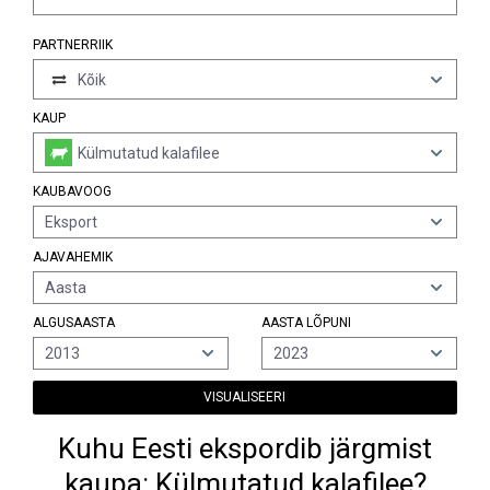
PARTNERRIIK
Kõik
KAUP
Külmutatud kalafilee
KAUBAVOOG
Eksport
AJAVAHEMIK
Aasta
ALGUSAASTA
AASTA LÕPUNI
2013
2023
VISUALISEERI
Kuhu Eesti ekspordib järgmist
kaupa: Külmutatud kalafilee?