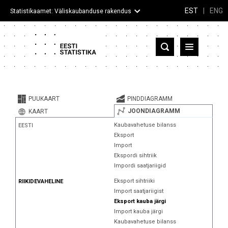
EST
|
ENG
Statistikaamet: Väliskaubanduse rakendus
Eesti
Partnerriigid ja territooriumid
PUUKAART
PINDDIAGRAMM
Kaup
JOONDIAGRAMM
KAART
Kaubavahetuse bilanss
EESTI
Infograafikud
Eksport
Import
Selgitused
Ekspordi sihtriik
Impordi saatjariigid
Eksport sihtriiki
RIIKIDEVAHELINE
Import saatjariigist
Eksport kauba järgi
Import kauba järgi
Kaubavahetuse bilanss