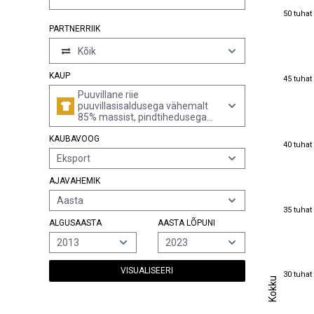
50 tuhat
50 tuhat
PARTNERRIIK
Kõik
45 tuhat
KAUP
45 tuhat
Puuvillane riie
puuvillasisaldusega vähemalt
85% massist, pindtihedusega
üle 200 g/m², 3- või 4-lõngalise
KAUBAVOOG
toimse (sh risttoimse) sidusega,
40 tuhat
40 tuhat
pleegitatud
Eksport
AJAVAHEMIK
Aasta
35 tuhat
35 tuhat
ALGUSAASTA
AASTA LÕPUNI
2013
2023
VISUALISEERI
30 tuhat
30 tuhat
Kokku
Kokku