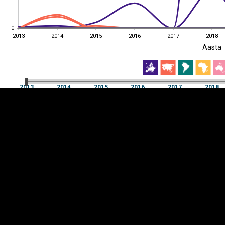
0
0
2013
2014
2015
2016
2017
2018
EST
|
ENG
Aasta
2013
2014
2015
2016
2017
2018
Aasta
2013
2014
2015
2016
2017
2018
Y-
Manner
TELG
K
Infograafikud
erritooriumid
Selgitused
Tagasiside