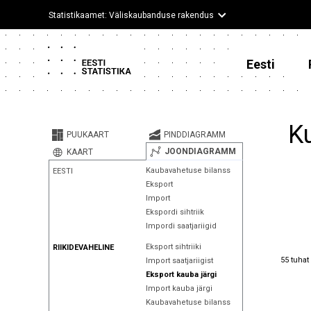
Statistikaamet: Väliskaubanduse rakendus
Eesti
Ku
PUUKAART
PINDDIAGRAMM
JOONDIAGRAMM
KAART
Kaubavahetuse bilanss
EESTI
Eksport
Import
Ekspordi sihtriik
Impordi saatjariigid
Eksport sihtriiki
RIIKIDEVAHELINE
55 tuhat
55 tuhat
Import saatjariigist
Eksport kauba järgi
Import kauba järgi
Kaubavahetuse bilanss