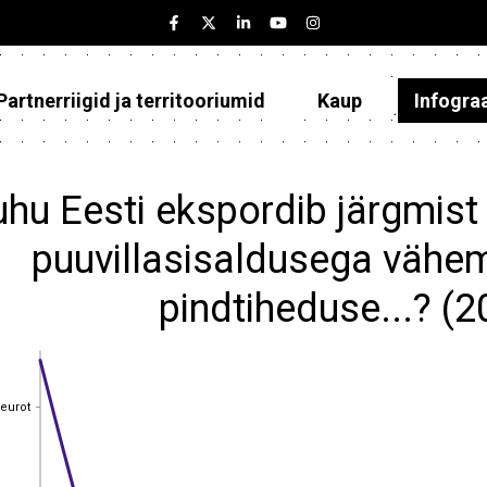
Partnerriigid ja territooriumid
Kaup
Infogra
Eesti
Partnerriigid ja territooriumid
hu Eesti ekspordib järgmist 
Kaup
puuvillasisaldusega vähe
Infograafikud
pindtiheduse...? (
Selgitused
 eurot
 eurot