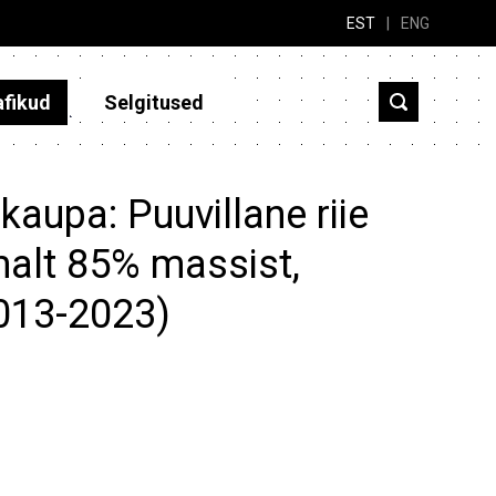
EST
|
ENG
afikud
Selgitused
kaupa: Puuvillane riie
malt 85% massist,
2013-2023)