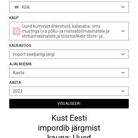
Kõik
KAUP
Uued kummist õhkrehvid, kalasaba- vms
mustriga (v.a põllu- ja metsatöömasinatele ja
ehitusmasinatele ja tööstuslikele tõste- ja
teisaldusmasinatele)
KAUBAVOOG
Import saatjariigi järgi
AJAVAHEMIK
Aasta
AASTA
2023
VISUALISEERI
Kust Eesti
impordib järgmist
kaupa: Uued