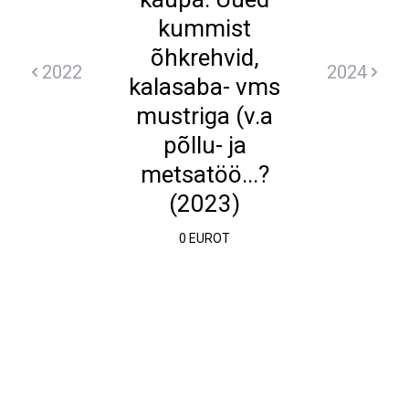
kummist
õhkrehvid,
2022
2024
kalasaba- vms
mustriga (v.a
põllu- ja
metsatöö...?
(2023)
0 EUROT