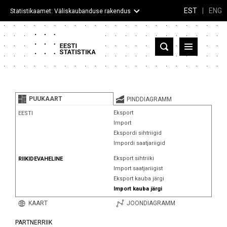
EST
|
ENG
Statistikaamet: Väliskaubanduse rakendus
Eesti
Partnerriigid ja territooriumid
PUUKAART
PINDDIAGRAMM
Kaup
Eksport
EESTI
Import
Infograafikud
Ekspordi sihtriigid
Impordi saatjariigid
Selgitused
Eksport sihtriiki
RIIKIDEVAHELINE
Import saatjariigist
Eksport kauba järgi
Import kauba järgi
KAART
JOONDIAGRAMM
PARTNERRIIK