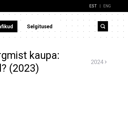
EST
|
ENG
afikud
Selgitused
rgmist kaupa:
2024
d? (2023)