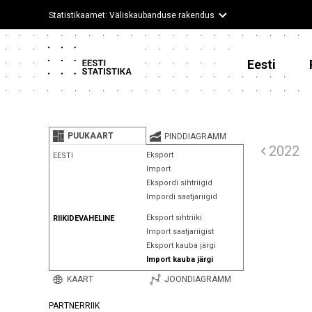
Statistikaamet: Väliskaubanduse rakendus
Eesti
PUUKAART
PINDDIAGRAMM
2022
Eksport
EESTI
Import
Ekspordi sihtriigid
Impordi saatjariigid
Eksport sihtriiki
RIIKIDEVAHELINE
Import saatjariigist
Eksport kauba järgi
Import kauba järgi
KAART
JOONDIAGRAMM
PARTNERRIIK