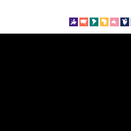
EST
|
ENG
Manner
Partner
M
DETAILSUS
VÄRV
K
Infograafikud
erritooriumid
Selgitused
Tagasiside