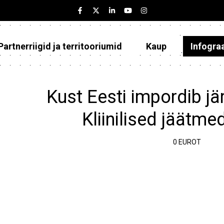
Partnerriigid ja territooriumid
Kaup
Infogra
Eesti
Partnerriigid ja territooriumid
Kust Eesti impordib jä
Kaup
Kliinilised jäätme
Infograafikud
0 EUROT
Selgitused