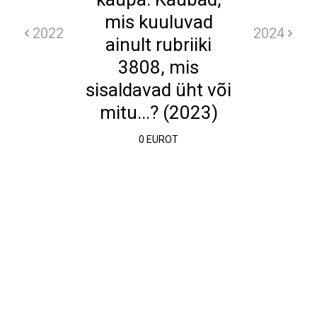
mis kuuluvad
2022
2024
ainult rubriiki
3808, mis
sisaldavad üht või
mitu...? (2023)
0 EUROT