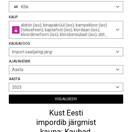
Kõik
KAUP
aldriin (iso); binapakrüül (iso); kampekloor (iso)
(toksafeen); kaptafool (iso); klordaan (iso);
kloordimeform (iso); klorobensülaat (iso); ddt
(iso) (klorofenotaan (inn)) (1,1,1-trikloro-2,2-
KAUBAVOOG
bis(p-klorofenüül)etaan); dieldriin (iso, inn); 4,6-
dinitro-o-kresool (dnoc (iso)) ja selle soolad;
Import saatjariigi järgi
dinoseeb (iso), selle soolad ja estrid;
etüleendibromiid (iso) (1,2-dibromoetaan);
AJAVAHEMIK
etüleendikloriid (iso) ...
Aasta
AASTA
2023
VISUALISEERI
Kust Eesti
impordib järgmist
kaupa: Kaubad,