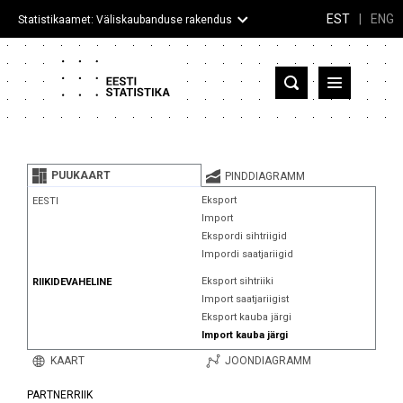
EST
|
ENG
Statistikaamet: Väliskaubanduse rakendus
Eesti
Partnerriigid ja territooriumid
PUUKAART
PINDDIAGRAMM
Kaup
Eksport
EESTI
Import
Infograafikud
Ekspordi sihtriigid
Impordi saatjariigid
Selgitused
Eksport sihtriiki
RIIKIDEVAHELINE
Import saatjariigist
Eksport kauba järgi
Import kauba järgi
KAART
JOONDIAGRAMM
PARTNERRIIK