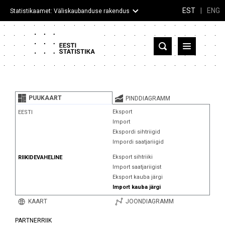
EST
|
ENG
Statistikaamet: Väliskaubanduse rakendus
Eesti
Partnerriigid ja territooriumid
PUUKAART
PINDDIAGRAMM
Kaup
Eksport
EESTI
Import
Infograafikud
Ekspordi sihtriigid
Impordi saatjariigid
Selgitused
Eksport sihtriiki
RIIKIDEVAHELINE
Import saatjariigist
Eksport kauba järgi
Import kauba järgi
KAART
JOONDIAGRAMM
PARTNERRIIK