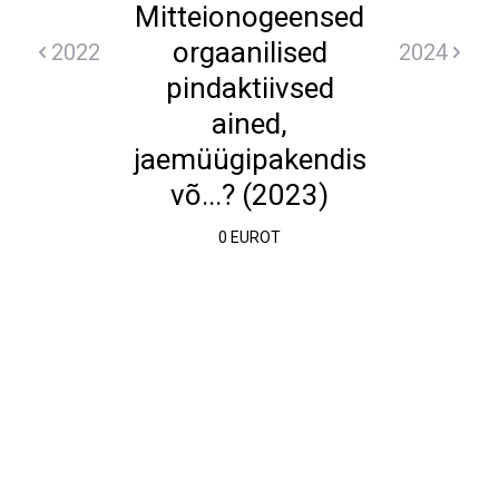
Mitteionogeensed
orgaanilised
2022
2024
pindaktiivsed
ained,
jaemüügipakendis
võ...? (2023)
0 EUROT