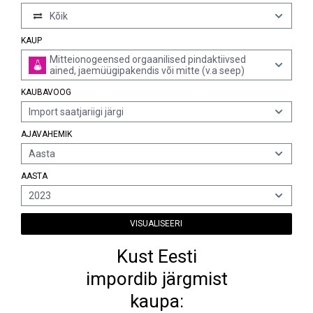
Kõik
KAUP
Mitteionogeensed orgaanilised pindaktiivsed
ained, jaemüügipakendis või mitte (v.a seep)
KAUBAVOOG
Import saatjariigi järgi
AJAVAHEMIK
Aasta
AASTA
2023
VISUALISEERI
Kust Eesti
impordib järgmist
kaupa: