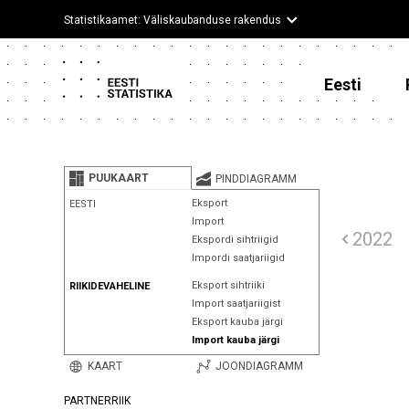
Statistikaamet: Väliskaubanduse rakendus
Eesti
PUUKAART
PINDDIAGRAMM
Eksport
EESTI
Import
2022
Ekspordi sihtriigid
Impordi saatjariigid
Eksport sihtriiki
RIIKIDEVAHELINE
Import saatjariigist
Eksport kauba järgi
Import kauba järgi
KAART
JOONDIAGRAMM
PARTNERRIIK