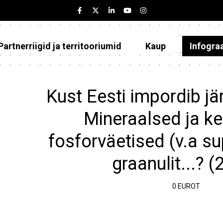
Partnerriigid ja territooriumid
Kaup
Infogra
Eesti
Partnerriigid ja territooriumid
Kust Eesti impordib jä
Kaup
Mineraalsed ja k
Infograafikud
fosforväetised (v.a s
Selgitused
graanulit...? 
0 EUROT