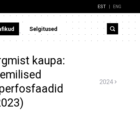
EST
|
ENG
afikud
Selgitused
rgmist kaupa:
eemilised
2024
uperfosfaadid
(2023)