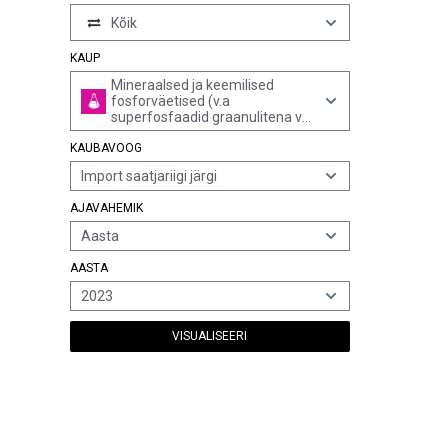
Kõik
KAUP
Mineraalsed ja keemilised
fosforväetised (v.a
superfosfaadid graanulitena vm
sarnasel kujul, või pakendites
KAUBAVOOG
kogumassiga kuni 10 kg)
Import saatjariigi järgi
AJAVAHEMIK
Aasta
AASTA
2023
VISUALISEERI