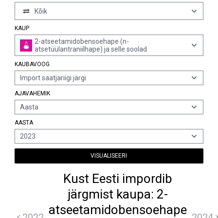
Kõik
KAUP
2-atseetamidobensoehape (n-
atsetüülantraniilhape) ja selle soolad
KAUBAVOOG
Import saatjariigi järgi
AJAVAHEMIK
Aasta
AASTA
2023
VISUALISEERI
Kust Eesti impordib
järgmist kaupa: 2-
atseetamidobensoehape
2022
2024