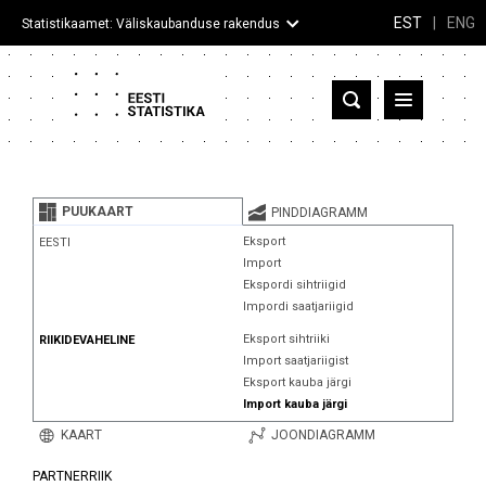
EST
|
ENG
Statistikaamet: Väliskaubanduse rakendus
Eesti
Partnerriigid ja territooriumid
PUUKAART
PINDDIAGRAMM
Kaup
Eksport
EESTI
Import
Infograafikud
Ekspordi sihtriigid
Impordi saatjariigid
Selgitused
Eksport sihtriiki
RIIKIDEVAHELINE
Import saatjariigist
Eksport kauba järgi
Import kauba järgi
KAART
JOONDIAGRAMM
PARTNERRIIK