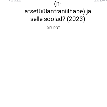
(n-
atsetüülantraniilhape) ja
selle soolad? (2023)
0 EUROT