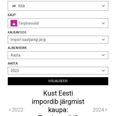
Kõik
KAUP
Terpineoolid
KAUBAVOOG
Import saatjariigi järgi
AJAVAHEMIK
Aasta
AASTA
2023
VISUALISEERI
Kust Eesti
impordib järgmist
kaupa:
2022
2024