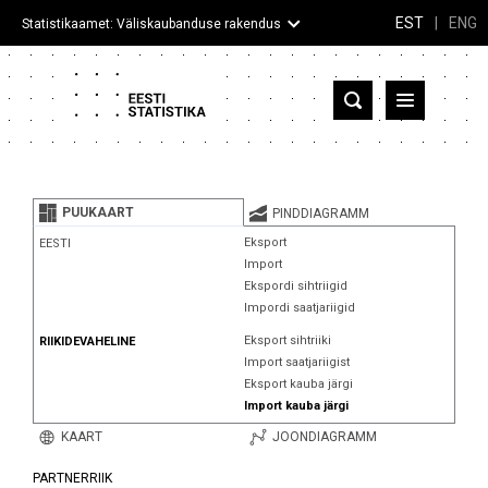
EST
|
ENG
Statistikaamet: Väliskaubanduse rakendus
Eesti
Partnerriigid ja territooriumid
PUUKAART
PINDDIAGRAMM
Kaup
Eksport
EESTI
Import
Infograafikud
Ekspordi sihtriigid
Impordi saatjariigid
Selgitused
Eksport sihtriiki
RIIKIDEVAHELINE
Import saatjariigist
Eksport kauba järgi
Import kauba järgi
KAART
JOONDIAGRAMM
PARTNERRIIK