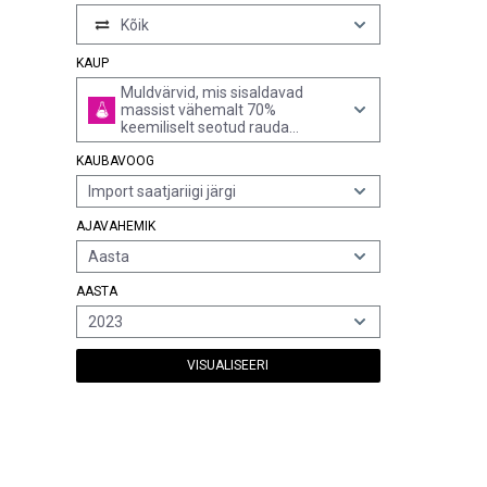
Kõik
KAUP
Muldvärvid, mis sisaldavad
massist vähemalt 70%
keemiliselt seotud rauda
(arvestatuna fe2o3-le)
KAUBAVOOG
Import saatjariigi järgi
AJAVAHEMIK
Aasta
AASTA
2023
VISUALISEERI