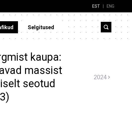
EST
|
ENG
afikud
Selgitused
rgmist kaupa:
davad massist
2024
iselt seotud
23)