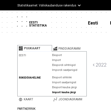
Statistikaamet: Väliskaubanduse rakendus
Eesti
PUUKAART
PINDDIAGRAMM
Eksport
EESTI
Import
2022
Ekspordi sihtriigid
Impordi saatjariigid
Eksport sihtriiki
RIIKIDEVAHELINE
Import saatjariigist
Eksport kauba järgi
Import kauba järgi
KAART
JOONDIAGRAMM
PARTNERRIIK