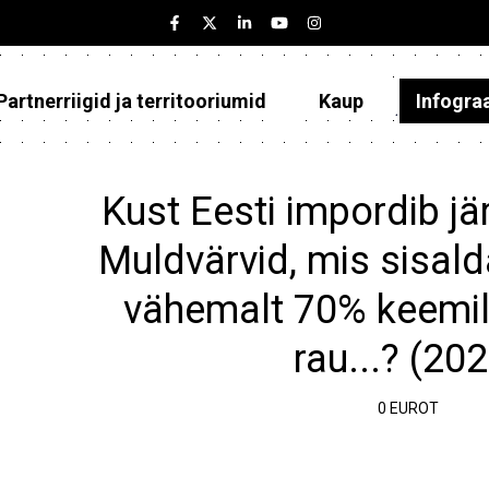
Partnerriigid ja territooriumid
Kaup
Infogra
Eesti
Partnerriigid ja territooriumid
Kust Eesti impordib jä
Kaup
Muldvärvid, mis sisal
Infograafikud
vähemalt 70% keemil
Selgitused
rau...? (20
0 EUROT