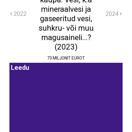
mineraalvesi ja
2022
2024
gaseeritud vesi,
suhkru- või muu
magusaineli...?
(2023)
73 MILJONIT EUROT
Leedu