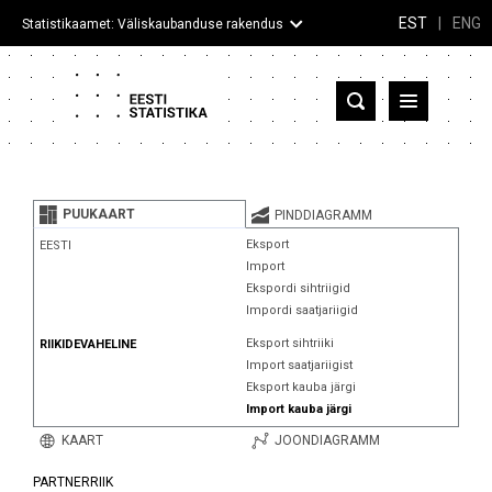
EST
|
ENG
Statistikaamet: Väliskaubanduse rakendus
Eesti
Partnerriigid ja territooriumid
PUUKAART
PINDDIAGRAMM
Kaup
Eksport
EESTI
Import
Infograafikud
Ekspordi sihtriigid
Impordi saatjariigid
Selgitused
Eksport sihtriiki
RIIKIDEVAHELINE
Import saatjariigist
Eksport kauba järgi
Import kauba järgi
KAART
JOONDIAGRAMM
PARTNERRIIK