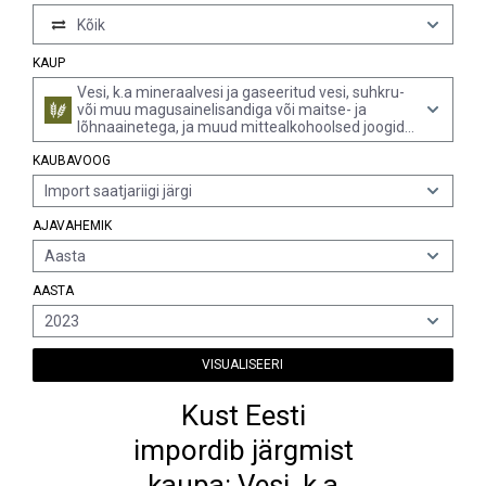
Kõik
KAUP
Vesi, k.a mineraalvesi ja gaseeritud vesi, suhkru-
või muu magusainelisandiga või maitse- ja
lõhnaainetega, ja muud mittealkohoolsed joogid
(v.a puu- ning juurviljamahlad ja piim)
KAUBAVOOG
Import saatjariigi järgi
AJAVAHEMIK
Aasta
AASTA
2023
VISUALISEERI
Kust Eesti
impordib järgmist
kaupa: Vesi, k.a