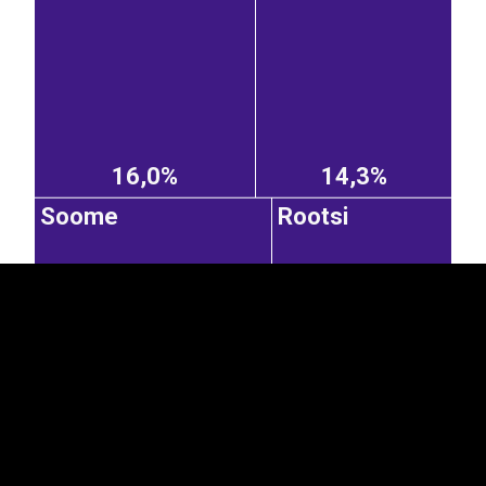
EST
|
ENG
16,0%
14,3%
Soome
Rootsi
7,29%
5,54%
Itaalia
Poola
Saksamaa