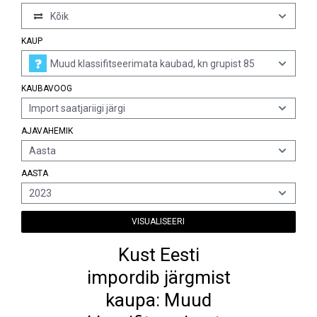
Kõik
KAUP
Muud klassifitseerimata kaubad, kn grupist 85
KAUBAVOOG
Import saatjariigi järgi
AJAVAHEMIK
Aasta
AASTA
2023
VISUALISEERI
Kust Eesti
impordib järgmist
kaupa: Muud