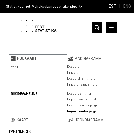
EST
|
ENG
Statistikaamet: Väliskaubanduse rakendus
Eesti
Partnerriigid ja territooriumid
PUUKAART
PINDDIAGRAMM
Kaup
Eksport
EESTI
Import
Infograafikud
Ekspordi sihtriigid
Impordi saatjariigid
Selgitused
Eksport sihtriiki
RIIKIDEVAHELINE
Import saatjariigist
Eksport kauba järgi
Import kauba järgi
KAART
JOONDIAGRAMM
PARTNERRIIK