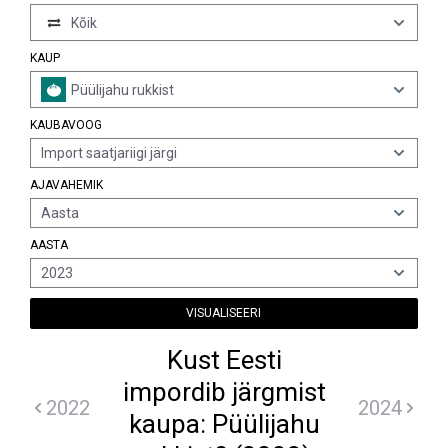
Kõik
KAUP
Püülijahu rukkist
KAUBAVOOG
Import saatjariigi järgi
AJAVAHEMIK
Aasta
AASTA
2023
VISUALISEERI
Kust Eesti
impordib järgmist
2022
2024
kaupa: Püülijahu