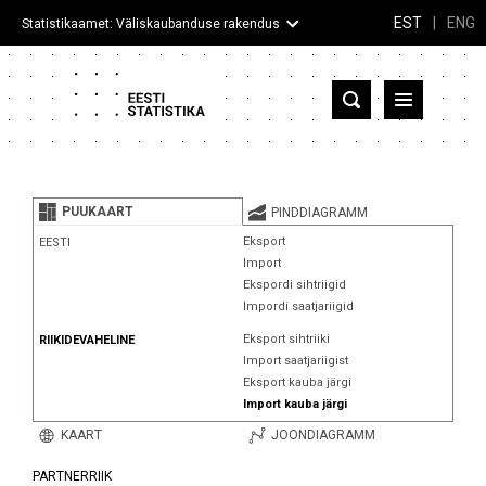
EST
|
ENG
Statistikaamet: Väliskaubanduse rakendus
Eesti
Partnerriigid ja territooriumid
PUUKAART
PINDDIAGRAMM
Kaup
Eksport
EESTI
Import
Infograafikud
Ekspordi sihtriigid
Impordi saatjariigid
Selgitused
Eksport sihtriiki
RIIKIDEVAHELINE
Import saatjariigist
Eksport kauba järgi
Import kauba järgi
KAART
JOONDIAGRAMM
PARTNERRIIK