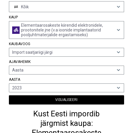
Kõik
KAUP
Elementaarosakeste kiirendid elektronidele,
prootonitele jne (v.a ioonide implantaatorid
pooljuhtmaterjalide ergastamiseks)
KAUBAVOOG
Import saatjariigi järgi
AJAVAHEMIK
Aasta
AASTA
2023
VISUALISEERI
Kust Eesti impordib
järgmist kaupa:
Elementaarosakeste