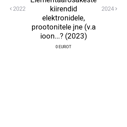
kiirendid
2022
2024
elektronidele,
prootonitele jne (v.a
ioon...? (2023)
0 EUROT