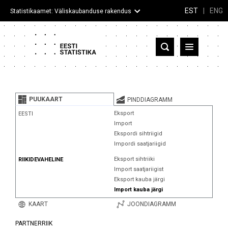
EST
|
ENG
Statistikaamet: Väliskaubanduse rakendus
Eesti
Partnerriigid ja territooriumid
PUUKAART
PINDDIAGRAMM
Kaup
Eksport
EESTI
Import
Infograafikud
Ekspordi sihtriigid
Impordi saatjariigid
Selgitused
Eksport sihtriiki
RIIKIDEVAHELINE
Import saatjariigist
Eksport kauba järgi
Import kauba järgi
KAART
JOONDIAGRAMM
PARTNERRIIK