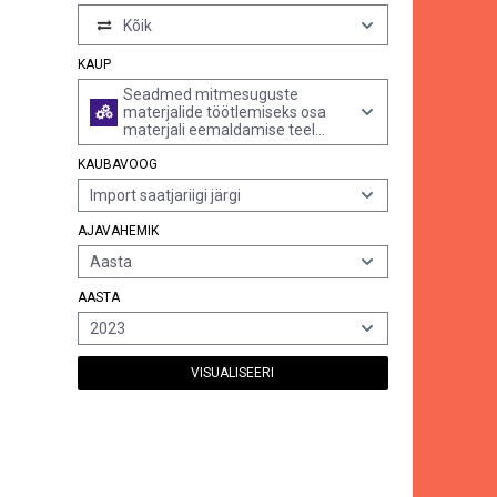
Kõik
KAUP
Seadmed mitmesuguste
materjalide töötlemiseks osa
materjali eemaldamise teel
ultraheli toimel (v.a ultraheli
KAUBAVOOG
toimel töötavad
puhastusseadmed ja materjali
Import saatjariigi järgi
kontrollimismasinad)
AJAVAHEMIK
Aasta
AASTA
2023
VISUALISEERI