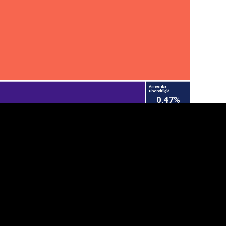
Ameerika
Ühendriigid
0,47%
anner
üpsiste sätted