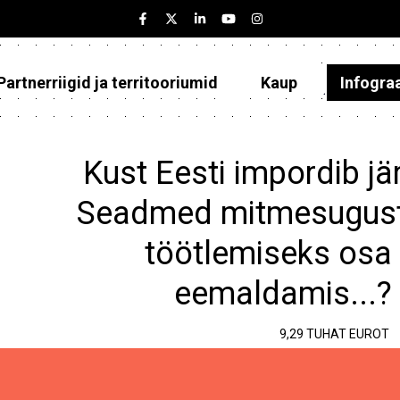
Partnerriigid ja territooriumid
Kaup
Infogra
Eesti
Partnerriigid ja territooriumid
Kust Eesti impordib jä
Kaup
Seadmed mitmesuguste
Infograafikud
töötlemiseks osa 
Selgitused
eemaldamis...?
9,29 TUHAT EUROT