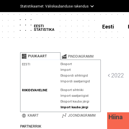
Statistikaamet: Väliskaubanduse rakendus
Eesti
PUUKAART
PINDDIAGRAMM
Eksport
EESTI
Import
2022
Ekspordi sihtriigid
Impordi saatjariigid
Eksport sihtriiki
RIIKIDEVAHELINE
Import saatjariigist
Eksport kauba järgi
Import kauba järgi
KAART
JOONDIAGRAMM
Hiina
PARTNERRIIK