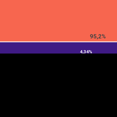
EST
|
ENG
95,2%
4,34%
Manner
Partner
M
DETAILSUS
VÄRV
K
Infograafikud
erritooriumid
Selgitused