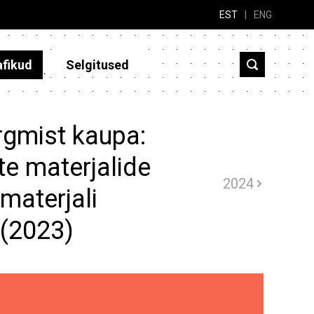
EST
|
ENG
afikud
Selgitused
rgmist kaupa:
 materjalide
2024
materjali
 (2023)