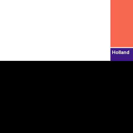
Holland
Kontaktid
Avasta
Eesti
+372 625 9300
Partnerriigid ja t