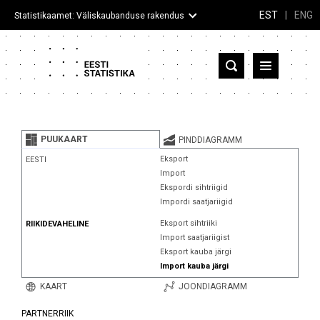
EST
|
ENG
Statistikaamet: Väliskaubanduse rakendus
Eesti
Partnerriigid ja territooriumid
PUUKAART
PINDDIAGRAMM
Kaup
Eksport
EESTI
Import
Infograafikud
Ekspordi sihtriigid
Impordi saatjariigid
Selgitused
Eksport sihtriiki
RIIKIDEVAHELINE
Import saatjariigist
Eksport kauba järgi
Import kauba järgi
KAART
JOONDIAGRAMM
PARTNERRIIK