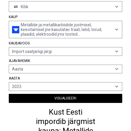
Kõik
KAUP
Metallide ja metallikarbiidide jootmisel,
keevitamisel jne kasutatav traat, latid, torud,
plaadid, elektroodid jms tooted
(mitteväärismetallist või metallikarbiidist,
KAUBAVOOG
räbustiga kaetud või räbustist südamikuga),
mujal nimetamata; mitteväärismetallipulbrist
Import saatjariigi järgi
traadid ja latid metallikihi pealekandmiseks
pihustamise teel, k.a rubriigi 8311 toodete osad,
AJAVAHEMIK
mujal nimetamata
Aasta
AASTA
2023
VISUALISEERI
Kust Eesti
impordib järgmist
kaupa: Metallide