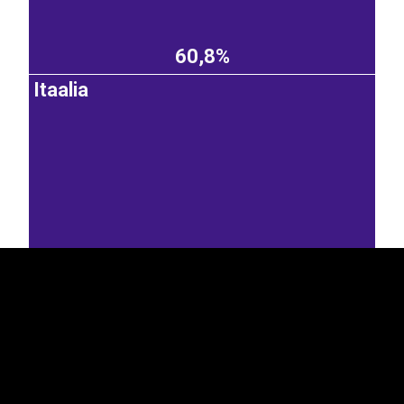
60,8%
Itaalia
EST
|
ENG
18,1%