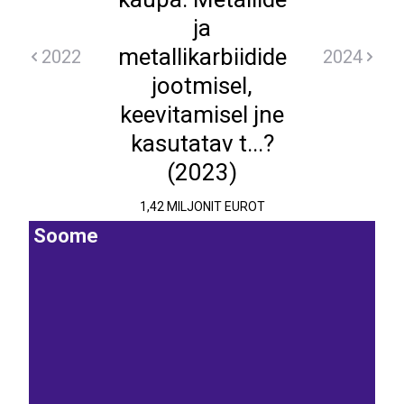
ja
metallikarbiidide
2022
2024
jootmisel,
keevitamisel jne
kasutatav t...?
(2023)
1,42 MILJONIT EUROT
Soome