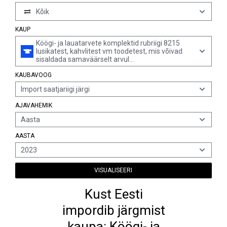
Kõik
KAUP
Köögi- ja lauatarvete komplektid rubriigi 8215
lusikatest, kahvlitest vm toodetest, mis võivad
sisaldada samaväärselt arvul
mitteväärismetallist nuge, ning mis sisaldavad
KAUBAVOOG
vähemalt üht väärismetalliga pinnatud eset
Import saatjariigi järgi
AJAVAHEMIK
Aasta
AASTA
2023
VISUALISEERI
Kust Eesti
impordib järgmist
kaupa: Köögi- ja