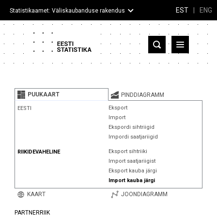
EST
|
ENG
Statistikaamet: Väliskaubanduse rakendus
Eesti
Partnerriigid ja territooriumid
PUUKAART
PINDDIAGRAMM
Kaup
Eksport
EESTI
Import
Infograafikud
Ekspordi sihtriigid
Impordi saatjariigid
Selgitused
Eksport sihtriiki
RIIKIDEVAHELINE
Import saatjariigist
Eksport kauba järgi
Import kauba järgi
KAART
JOONDIAGRAMM
PARTNERRIIK