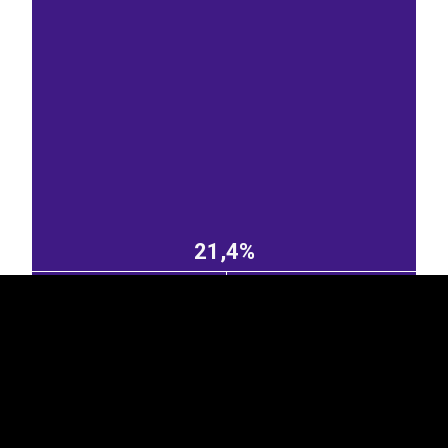
EST
|
ENG
21,4%
Holland
Poola