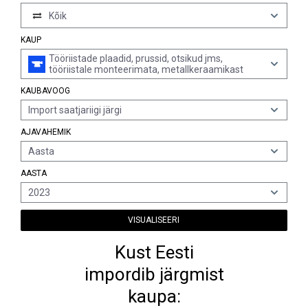
Kõik
KAUP
Tööriistade plaadid, prussid, otsikud jms,
tööriistale monteerimata, metallkeraamikast
KAUBAVOOG
Import saatjariigi järgi
AJAVAHEMIK
Aasta
AASTA
2023
VISUALISEERI
Kust Eesti
impordib järgmist
kaupa: