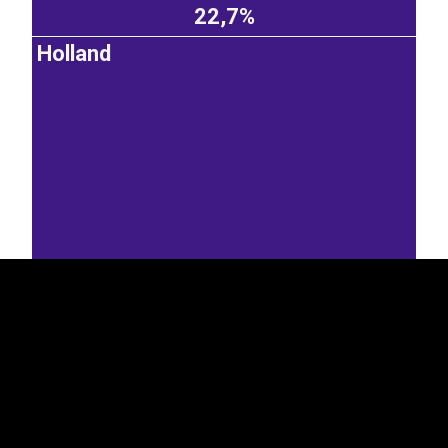
22,7%
Holland
EST
|
ENG
19,3%
Itaalia
Leedu
Luksemburg