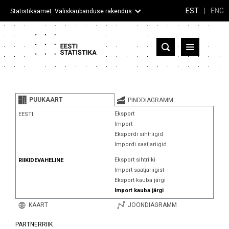
EST
|
ENG
Statistikaamet: Väliskaubanduse rakendus
Eesti
Partnerriigid ja territooriumid
PUUKAART
PINDDIAGRAMM
Kaup
Eksport
EESTI
Import
Infograafikud
Ekspordi sihtriigid
Impordi saatjariigid
Selgitused
Eksport sihtriiki
RIIKIDEVAHELINE
Import saatjariigist
Eksport kauba järgi
Import kauba järgi
KAART
JOONDIAGRAMM
PARTNERRIIK