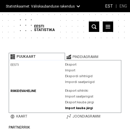
EST
|
ENG
Statistikaamet: Väliskaubanduse rakendus
Eesti
Partnerriigid ja territooriumid
PUUKAART
PINDDIAGRAMM
Kaup
Eksport
EESTI
Import
Infograafikud
Ekspordi sihtriigid
Impordi saatjariigid
Selgitused
Eksport sihtriiki
RIIKIDEVAHELINE
Import saatjariigist
Eksport kauba järgi
Import kauba järgi
KAART
JOONDIAGRAMM
PARTNERRIIK