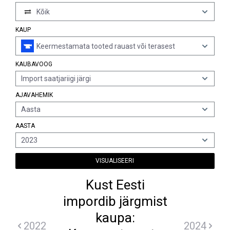
Kõik
KAUP
Keermestamata tooted rauast või terasest
KAUBAVOOG
Import saatjariigi järgi
AJAVAHEMIK
Aasta
AASTA
2023
VISUALISEERI
Kust Eesti
impordib järgmist
kaupa:
2022
2024