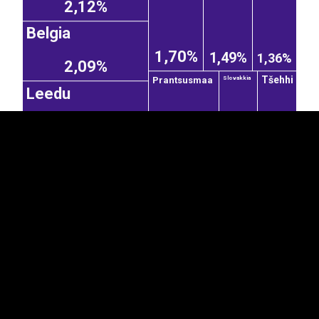
2,12%
Belgia
EST
|
ENG
1,70%
1,49%
1,36%
2,09%
Tšehhi
Prantsusmaa
Slovakkia
Leedu
1,33%
0,69%
0,68%
2,08%
Ungari
Holland
Austria
0,68%
2,06%
1,19%
Norra
0,43%
Taiwan