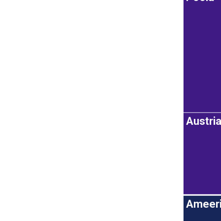
Austri
Ameeri