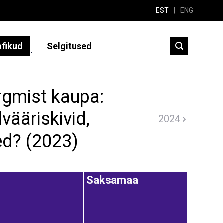
EST
|
ENG
afikud
Selgitused
rgmist kaupa:
lvääriskivid,
2024
ed? (2023)
Saksamaa