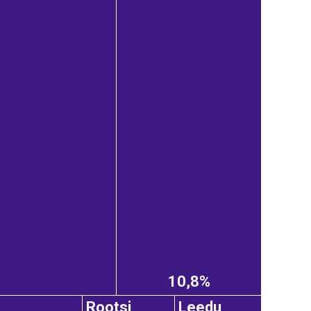
10,8%
Rootsi
Leedu