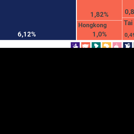
0,
1,82%
EST
|
ENG
Tai
Hongkong
6,12%
1,0%
0,4
Manner
Partner
M
DETAILSUS
VÄRV
K
Infograafikud
erritooriumid
Selgitused
Tagasiside