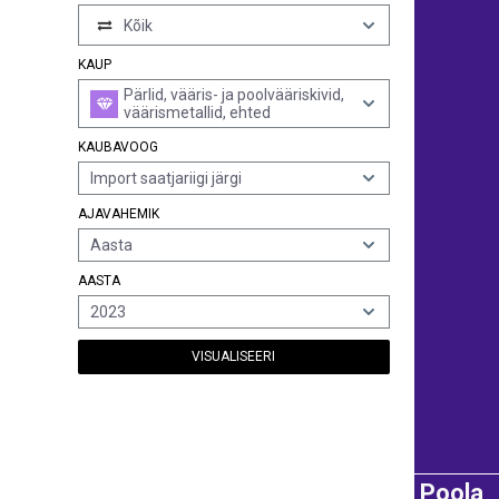
Kõik
KAUP
Pärlid, vääris- ja poolvääriskivid,
väärismetallid, ehted
KAUBAVOOG
Import saatjariigi järgi
AJAVAHEMIK
Aasta
AASTA
2023
VISUALISEERI
Poola