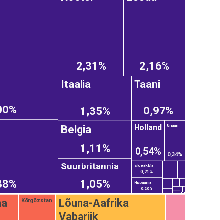
2,31%
2,16%
Itaalia
Taani
00%
0,97%
1,35%
Holland
Ungari
Belgia
1,11%
0,54%
0,34%
Suurbritannia
Slovakkia
0,21%
38%
1,05%
Hispaania
0,20%
na
Lõuna-Aafrika
Kõrgõzstan
Vabariik