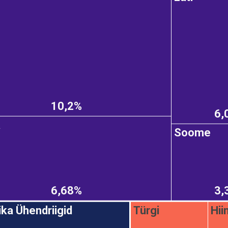
10,2%
6,
a
Soome
6,68%
3,
ka Ühendriigid
Türgi
Hii