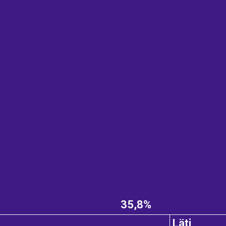
35,8%
Läti