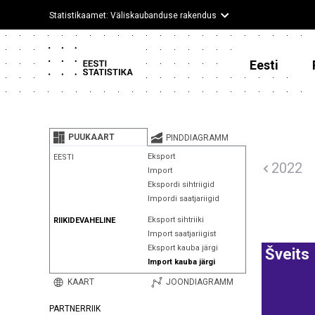
Statistikaamet: Väliskaubanduse rakendus
Eesti
PUUKAART
PINDDIAGRAMM
Eksport
EESTI
2022
Import
Ekspordi sihtriigid
Impordi saatjariigid
Eksport sihtriiki
RIIKIDEVAHELINE
Import saatjariigist
Eksport kauba järgi
Šveits
Import kauba järgi
KAART
JOONDIAGRAMM
PARTNERRIIK