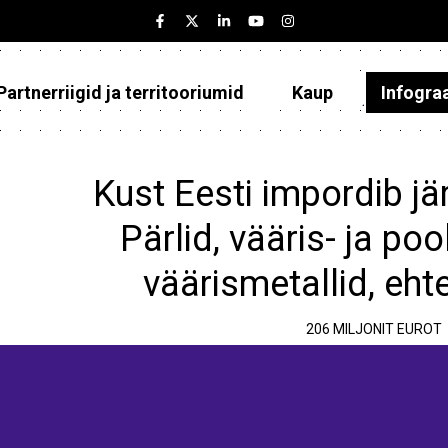
Partnerriigid ja territooriumid
Kaup
Infogra
Eesti
Partnerriigid ja territooriumid
Kust Eesti impordib jä
Kaup
Pärlid, vääris- ja poo
Infograafikud
väärismetallid, eht
Selgitused
206 MILJONIT EUROT