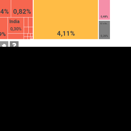
84%
0,82%
0,48%
India
Ei ole...
0,30%
4,11%
9%
0,26%
anner
üpsiste sätted