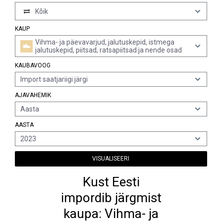
Kõik
KAUP
Vihma- ja päevavarjud, jalutuskepid, istmega
jalutuskepid, piitsad, ratsapiitsad ja nende osad
KAUBAVOOG
Import saatjariigi järgi
AJAVAHEMIK
Aasta
AASTA
2023
VISUALISEERI
Kust Eesti
impordib järgmist
kaupa: Vihma- ja