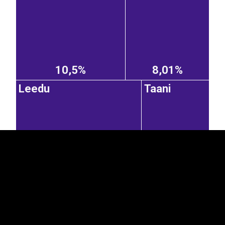
10,5%
8,01%
EST
|
ENG
Leedu
Taani
7,75%
4,17%
Hispaania
Rootsi
Kreeka
Ukraina