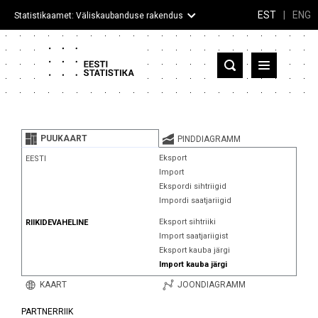
EST
|
ENG
Statistikaamet: Väliskaubanduse rakendus
Eesti
Partnerriigid ja territooriumid
PUUKAART
PINDDIAGRAMM
Kaup
Eksport
EESTI
Import
Infograafikud
Ekspordi sihtriigid
Impordi saatjariigid
Selgitused
Eksport sihtriiki
RIIKIDEVAHELINE
Import saatjariigist
Eksport kauba järgi
Import kauba järgi
KAART
JOONDIAGRAMM
PARTNERRIIK