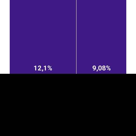
EST
|
ENG
12,1%
9,08%
Soome
Leedu
6,37%
4,87%