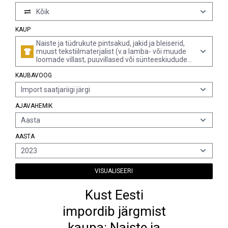
Kõik
KAUP
Naiste ja tüdrukute pintsakud, jakid ja bleiserid,
muust tekstiilmaterjalist (v.a lamba- või muude
loomade villast, puuvillased või sünteeskiududest,
silmkoelised või heegeldatud, tuulejakid jms)
KAUBAVOOG
Import saatjariigi järgi
AJAVAHEMIK
Aasta
AASTA
2023
VISUALISEERI
Kust Eesti
impordib järgmist
kaupa: Naiste ja