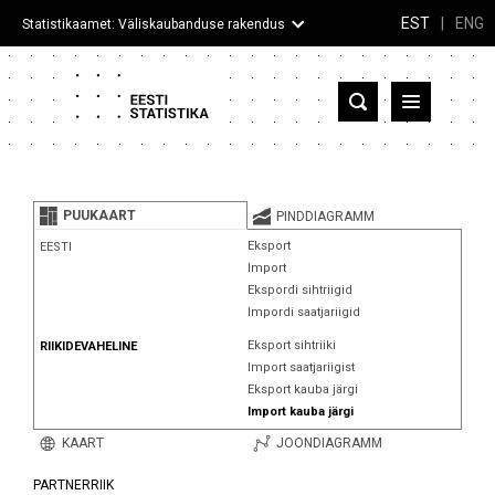
EST
|
ENG
Statistikaamet: Väliskaubanduse rakendus
Eesti
Partnerriigid ja territooriumid
PUUKAART
PINDDIAGRAMM
Kaup
Eksport
EESTI
Import
Infograafikud
Ekspordi sihtriigid
Impordi saatjariigid
Selgitused
Eksport sihtriiki
RIIKIDEVAHELINE
Import saatjariigist
Eksport kauba järgi
Import kauba järgi
KAART
JOONDIAGRAMM
PARTNERRIIK