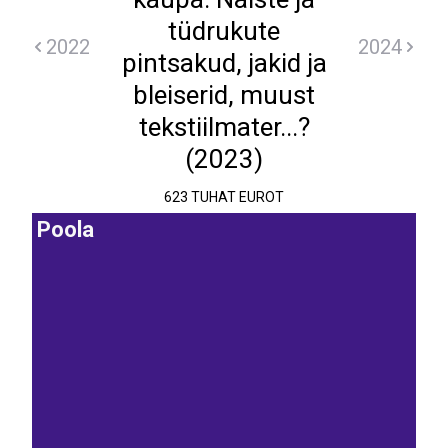
tüdrukute
2022
2024
pintsakud, jakid ja
bleiserid, muust
tekstiilmater...?
(2023)
623 TUHAT EUROT
Poola