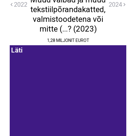
2022
2024
tekstiilpõrandakatted,
valmistoodetena või
mitte (...? (2023)
1,28 MILJONIT EUROT
Läti