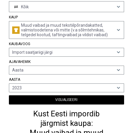
Kõik
KAUP
Muud vaibad ja muud tekstiilpõrandakatted,
valmistoodetena või mitte (v.a sõlmtehnikas,
telgedel kootud, taftingvaibad ja vildist vaibad)
KAUBAVOOG
Import saatjariigi järgi
AJAVAHEMIK
Aasta
AASTA
2023
VISUALISEERI
Kust Eesti impordib
järgmist kaupa:
Muud vaibad ja muud