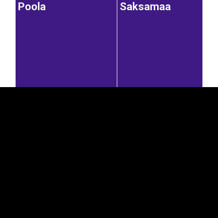
Poola
Saksamaa
EST
|
ENG
8,56%
7,21%
Itaalia
Kreeka
Taani
2,68%
1,67%