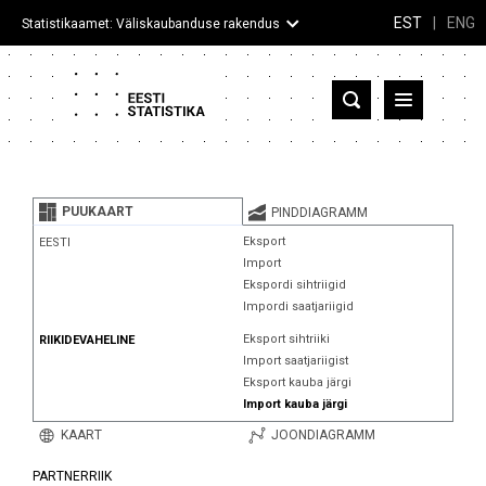
EST
|
ENG
Statistikaamet: Väliskaubanduse rakendus
Eesti
Partnerriigid ja territooriumid
PUUKAART
PINDDIAGRAMM
Kaup
Eksport
EESTI
Import
Infograafikud
Ekspordi sihtriigid
Impordi saatjariigid
Selgitused
Eksport sihtriiki
RIIKIDEVAHELINE
Import saatjariigist
Eksport kauba järgi
Import kauba järgi
KAART
JOONDIAGRAMM
PARTNERRIIK