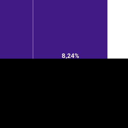
8,24%
anner
üpsiste sätted