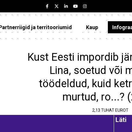
Partnerriigid ja territooriumid
Kaup
Infogra
Eesti
Partnerriigid ja territooriumid
Kust Eesti impordib jä
Kaup
Lina, soetud või mu
Infograafikud
töödeldud, kuid ket
Selgitused
murtud, ro...? 
2,13 TUHAT EUROT
Läti