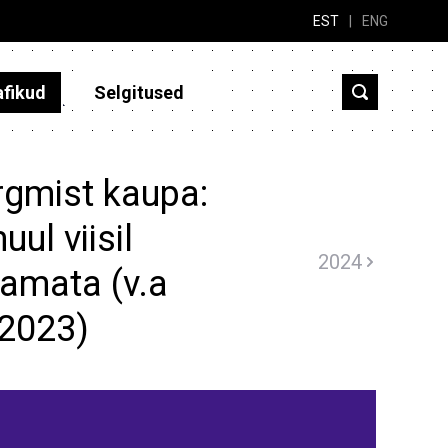
EST
|
ENG
afikud
Selgitused
rgmist kaupa:
ul viisil
2024
ramata (v.a
(2023)