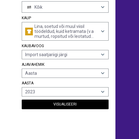
Kõik
KAUP
Lina, soetud või muul viisil
töödeldud, kuid ketramata (v.a
murtud, ropsitud või leotatud
lina)
KAUBAVOOG
Import saatjariigi järgi
AJAVAHEMIK
Aasta
AASTA
2023
VISUALISEERI