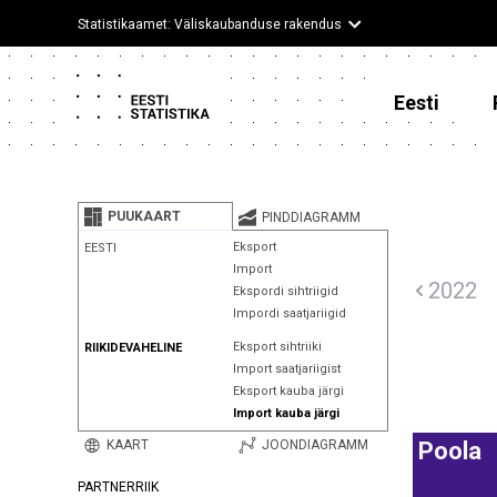
Statistikaamet: Väliskaubanduse rakendus
Eesti
PUUKAART
PINDDIAGRAMM
Eksport
EESTI
Import
2022
Ekspordi sihtriigid
Impordi saatjariigid
Eksport sihtriiki
RIIKIDEVAHELINE
Import saatjariigist
Eksport kauba järgi
Import kauba järgi
KAART
JOONDIAGRAMM
Poola
PARTNERRIIK