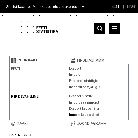
EST
|
ENG
Statistikaamet: Väliskaubanduse rakendus
Eesti
Partnerriigid ja territooriumid
PUUKAART
PINDDIAGRAMM
Kaup
Eksport
EESTI
Import
Infograafikud
Ekspordi sihtriigid
Impordi saatjariigid
Selgitused
Eksport sihtriiki
RIIKIDEVAHELINE
Import saatjariigist
Eksport kauba järgi
Import kauba järgi
KAART
JOONDIAGRAMM
PARTNERRIIK