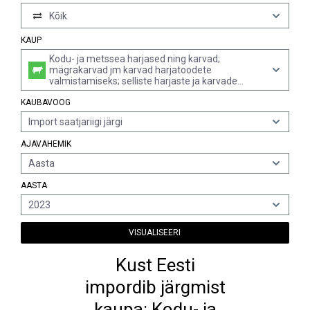
Kõik
KAUP
Kodu- ja metssea harjased ning karvad;
mägrakarvad jm karvad harjatoodete
valmistamiseks; selliste harjaste ja karvade
jäätmed
KAUBAVOOG
Import saatjariigi järgi
AJAVAHEMIK
Aasta
AASTA
2023
VISUALISEERI
Kust Eesti
impordib järgmist
kaupa: Kodu- ja