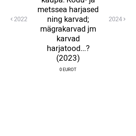
metssea harjased
ning karvad;
2022
2024
mägrakarvad jm
karvad
harjatood...?
(2023)
0 EUROT