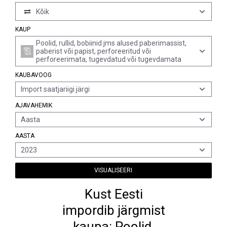
Kõik
KAUP
Poolid, rullid, bobiinid jms alused paberimassist,
paberist või papist, perforeeritud või
perforeerimata, tugevdatud või tugevdamata
KAUBAVOOG
Import saatjariigi järgi
AJAVAHEMIK
Aasta
AASTA
2023
VISUALISEERI
Kust Eesti
impordib järgmist
kaupa: Poolid,