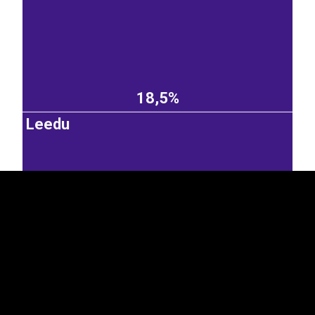
18,5%
EST
|
ENG
Leedu
15,6%