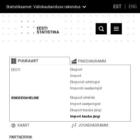
EST
|
ENG
Statistikaamet: Väliskaubanduse rakendus
Eesti
Partnerriigid ja territooriumid
PUUKAART
PINDDIAGRAMM
Kaup
Eksport
EESTI
Import
Infograafikud
Ekspordi sihtriigid
Impordi saatjariigid
Selgitused
Eksport sihtriiki
RIIKIDEVAHELINE
Import saatjariigist
Eksport kauba järgi
Import kauba järgi
KAART
JOONDIAGRAMM
PARTNERRIIK