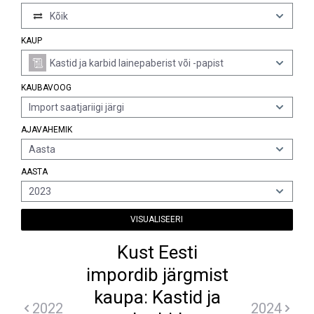
Kõik
KAUP
Kastid ja karbid lainepaberist või -papist
KAUBAVOOG
Import saatjariigi järgi
AJAVAHEMIK
Aasta
AASTA
2023
VISUALISEERI
Kust Eesti
impordib järgmist
kaupa: Kastid ja
2022
2024