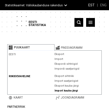
EST
|
ENG
Statistikaamet: Väliskaubanduse rakendus
Eesti
Partnerriigid ja territooriumid
PUUKAART
PINDDIAGRAMM
Kaup
Eksport
EESTI
Import
Infograafikud
Ekspordi sihtriigid
Impordi saatjariigid
Selgitused
Eksport sihtriiki
RIIKIDEVAHELINE
Import saatjariigist
Eksport kauba järgi
Import kauba järgi
KAART
JOONDIAGRAMM
PARTNERRIIK