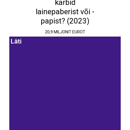
karbid
lainepaberist või -
papist? (2023)
20,9 MILJONIT EUROT
Läti