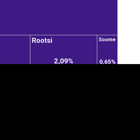
Soome
Rootsi
2,09%
0,65%
anner
üpsiste sätted