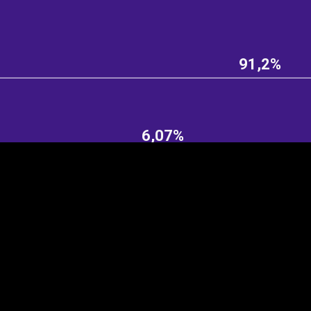
91,2%
EST
|
ENG
6,07%
Manner
Partner
M
DETAILSUS
VÄRV
K
Infograafikud
erritooriumid
Selgitused