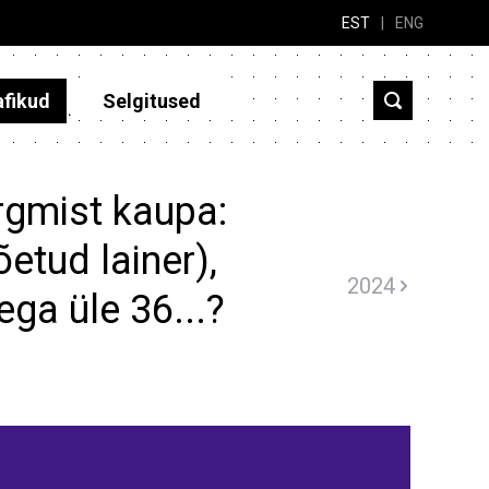
EST
|
ENG
afikud
Selgitused
rgmist kaupa:
õetud lainer),
2024
ega üle 36...?