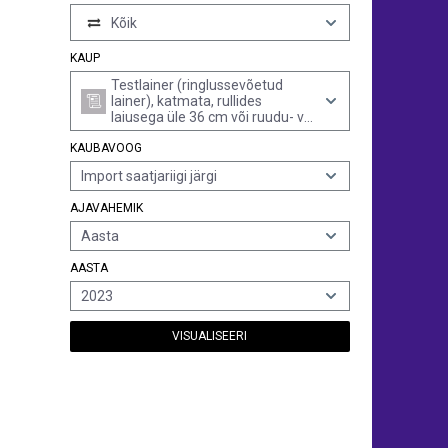
Kõik
KAUP
Testlainer (ringlussevõetud
lainer), katmata, rullides
laiusega üle 36 cm või ruudu- või
ristkülikukujuliste lehtedena,
KAUBAVOOG
mille ühe külje pikkus on üle 36
cm ja teise külje pikkus üle 15
Import saatjariigi järgi
cm, kui leht on kokku voltimata,
massiga üle 150 g/m²
AJAVAHEMIK
Aasta
AASTA
2023
VISUALISEERI