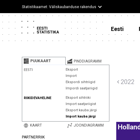
Statistikaamet: Väliskaubanduse rakendus
Eesti
PUUKAART
PINDDIAGRAMM
Eksport
EESTI
Import
2022
Ekspordi sihtriigid
Impordi saatjariigid
Eksport sihtriiki
RIIKIDEVAHELINE
Import saatjariigist
Eksport kauba järgi
Import kauba järgi
KAART
JOONDIAGRAMM
Hollan
PARTNERRIIK