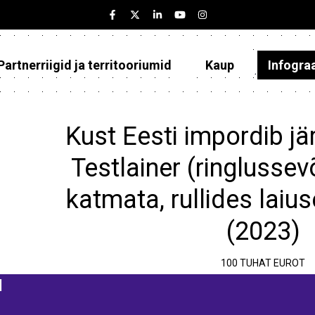
Partnerriigid ja territooriumid
Kaup
Infogra
Eesti
Partnerriigid ja territooriumid
Kust Eesti impordib jä
Kaup
Testlainer (ringlussev
Infograafikud
katmata, rullides laius
Selgitused
(2023)
100 TUHAT EUROT
d