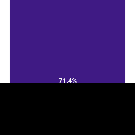
EST
|
ENG
71,4%
Soome