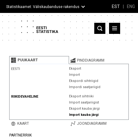
EST
|
ENG
Statistikaamet: Väliskaubanduse rakendus
Eesti
Partnerriigid ja territooriumid
PUUKAART
PINDDIAGRAMM
Kaup
Eksport
EESTI
Import
Infograafikud
Ekspordi sihtriigid
Impordi saatjariigid
Selgitused
Eksport sihtriiki
RIIKIDEVAHELINE
Import saatjariigist
Eksport kauba järgi
Import kauba järgi
KAART
JOONDIAGRAMM
PARTNERRIIK