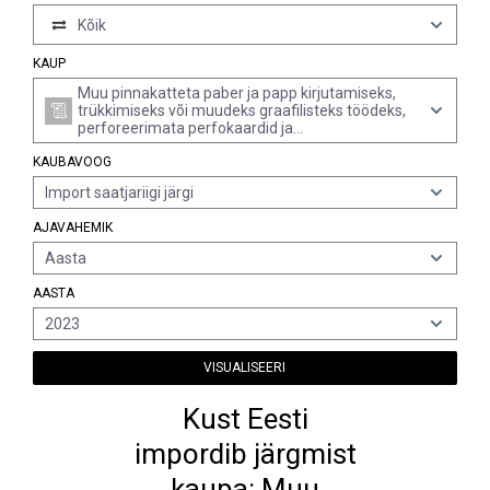
Kõik
KAUP
Muu pinnakatteta paber ja papp kirjutamiseks,
trükkimiseks või muudeks graafilisteks töödeks,
perforeerimata perfokaardid ja
perfolindimaterjal, rullides, mis tahes formaadis,
KAUBAVOOG
mille kogu sisalduva kiu massist üle 10%
moodustavad mehaanilisel või keemilis-
Import saatjariigi järgi
mehaanilisel menetlusel saadud kiud
AJAVAHEMIK
Aasta
AASTA
2023
VISUALISEERI
Kust Eesti
impordib järgmist
kaupa: Muu