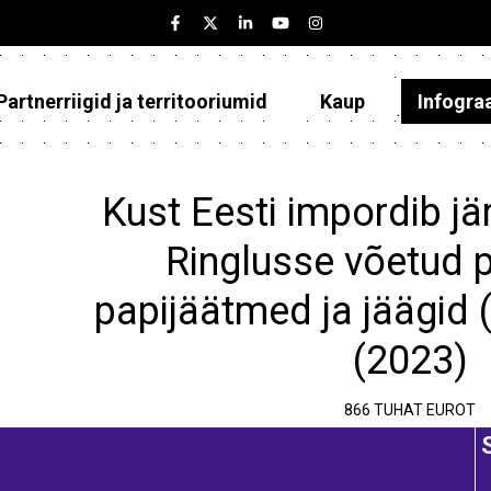
Partnerriigid ja territooriumid
Kaup
Infogra
Eesti
Partnerriigid ja territooriumid
Kust Eesti impordib jä
Kaup
Ringlusse võetud p
Infograafikud
papijäätmed ja jäägid (v
Selgitused
(2023)
866 TUHAT EUROT