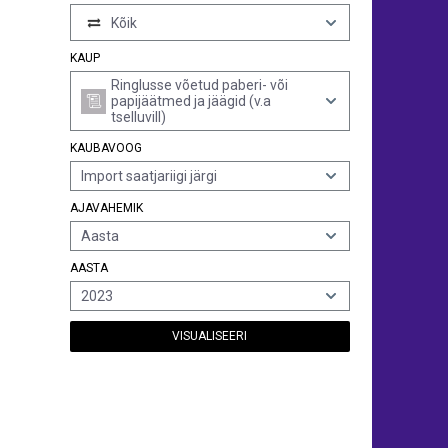
Kõik
KAUP
Ringlusse võetud paberi- või
papijäätmed ja jäägid (v.a
tselluvill)
KAUBAVOOG
Import saatjariigi järgi
AJAVAHEMIK
Aasta
AASTA
2023
VISUALISEERI