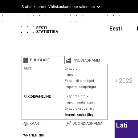
Statistikaamet: Väliskaubanduse rakendus
Eesti
PUUKAART
PINDDIAGRAMM
Eksport
EESTI
Import
2022
Ekspordi sihtriigid
Impordi saatjariigid
Eksport sihtriiki
RIIKIDEVAHELINE
Import saatjariigist
Eksport kauba järgi
Import kauba järgi
KAART
JOONDIAGRAMM
Läti
PARTNERRIIK