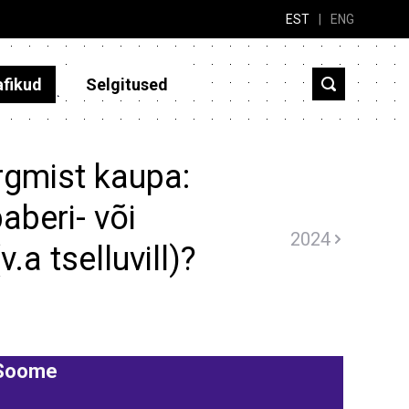
EST
|
ENG
afikud
Selgitused
rgmist kaupa:
aberi- või
2024
.a tselluvill)?
Soome