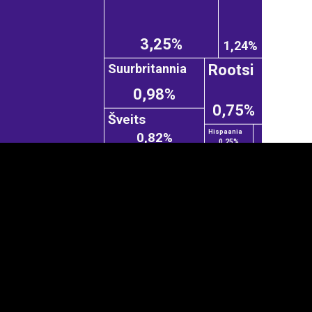
3,25%
1,24%
Suurbritannia
Rootsi
0,98%
0,75%
Šveits
Hispaania
0,82%
0,25%
anner
üpsiste sätted