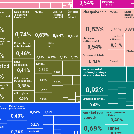
0,54%
Mineraal-...
0,17%
Šokolaad
Plastpakendid
na
Kalatooted ja
Muud...
Vesi, k.a
Muud...
Muud
-konservid;
looduslik
jm
plastist
tooted
kaaviar ja...
ja tehislik...
kakaod...
tahvlid ja
0,83%
8%
0,41%
0,38
0,74%
0,63%
0,54%
0,52%
Propüleeni
Etüleeni
esi ja
või teiste...
polümeerid
uhkru- vm
Kohvi-, tee- ja
Jäätis
0,31%
või...
0,54%
mateekstraktid...
jm...
Plastist
0,46%
5%
Toorplastist tahvlid...
0,28%
0,27%
0,27%
0,27%
0,43%
Plastist...
Muud
Kange...
oted
köögiviljad...
0,41%
0,25%
Kohv, röstitud või
0,18%
röstimata, kofeiiniga
3%
või ilma; kohviubade...
Õlikoogid ja
0,19%
muud taimsete...
0,12%
0,38%
rest või
0,92%
või...
0,19%
Õlikoogid jm...
1%
0,30%
Linnased, röstitud...
0,19%
0,42%
t
Malmi, terase
oonid
ja raua jäätmed
0,24%
0,16%
Mööbel (v.a
Kokkupandavad
0,40%
%
ehitised...
istmed)
0,40%
0,22%
0,69%
ted
Istmed
0,36%
Raud- või...
0,37%