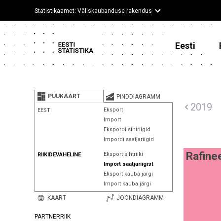
Statistikaamet: Väliskaubanduse rakendus
Eesti
PUUKAART
PINDDIAGRAMM
2019
Eksport
EESTI
Import
Ekspordi sihtriigid
Impordi saatjariigid
Rafine
Eksport sihtriiki
RIIKIDEVAHELINE
Import saatjariigist
Eksport kauba järgi
Import kauba järgi
KAART
JOONDIAGRAMM
PARTNERRIIK