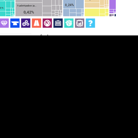
0,24%
Tualettpaber ja...
13%
0,42%
aubajaotis
üpsiste sätted