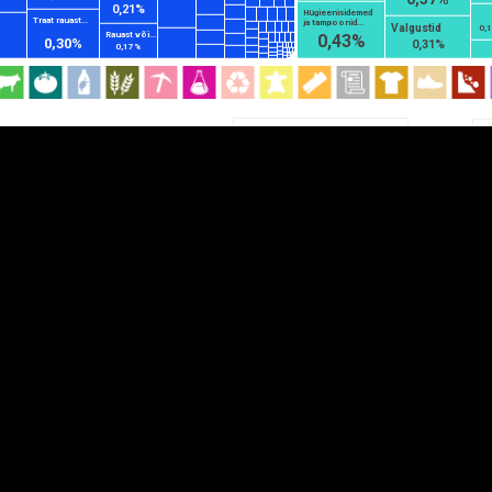
0,21%
Hügieenisidemed
EST
|
ENG
Traat rauast...
ja tampoonid...
Valgustid
0,
Rauast või...
0,43%
0,30%
0,31%
0,17%
Jaotis
HS2
HS4
HS6
K
DETAILSUS
VÄRV
K
Infograafikud
erritooriumid
Selgitused
Tagasiside