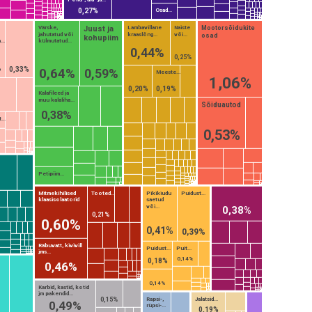
0,27%
Osad...
Juust ja
Mootorsõidukite
Värske,
Lambavillane
Naiste
jahutatud või
kraaslõng...
või...
osad
kohupiim
...
külmutatud...
0,44%
0,25%
%
0,33%
0,64%
0,59%
Meeste...
1,06%
0,20%
0,19%
Kalafileed ja
muu kalaliha...
Sõiduautod
0,38%
...
0,53%
Petipiim...
Mitmekihilised
Tooted...
Pikikiudu
Puidust...
klaasisolaatorid
saetud
või...
0,38%
0,21%
0,60%
0,41%
0,39%
Räbuvatt, kivivill
Puidust...
Puit...
jms...
0,14%
0,18%
0,46%
0,14%
Karbid, kastid, kotid
jm pakendid...
Rapsi-,
Jalatsid...
0,15%
0,49%
rüpsi-...
0,19%