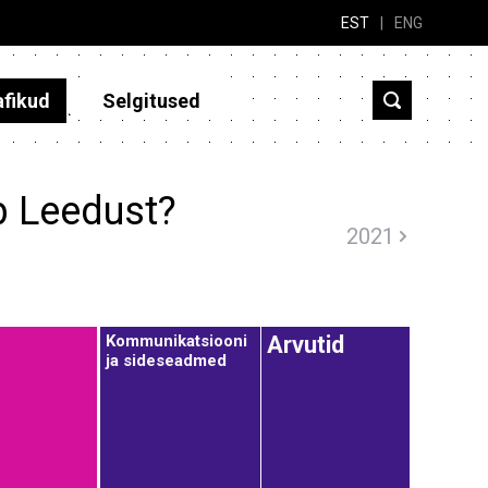
EST
|
ENG
afikud
Selgitused
b Leedust?
2021
Kommunikatsiooni
Arvutid
ja sideseadmed