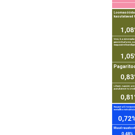
Loomasööda
kasutatavad 
1,0
Vesi, k.a mineraalv
gaseeritud vesi, s
magusainelisandiga 
1,0
Pagarito
0,8
Lihast, rupsist, ve
putukatest tooted 
0,8
Rauast või terases
metallkonstruktsi
0,72
Muud rauatoo
0,48%