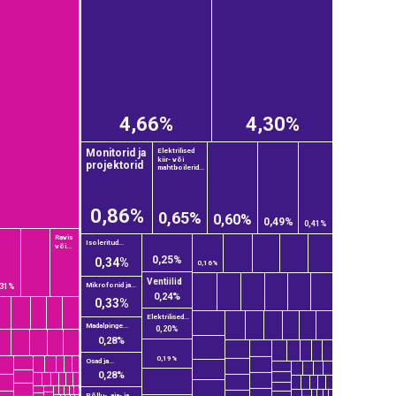
4,66%
4,30%
Monitorid ja
Elektrilised
kiir- või
projektorid
mahtboilerid...
0,86%
0,65%
0,60%
0,49%
0,41%
Ravis
Isoleritud...
või...
0,25%
0,34%
0,16%
Ventiilid
Mikrofonid ja...
,31%
0,24%
0,33%
Elektrilised...
Madalpinge...
0,20%
0,28%
0,19%
Osad ja...
0,28%
Põllu-, aia- ja...