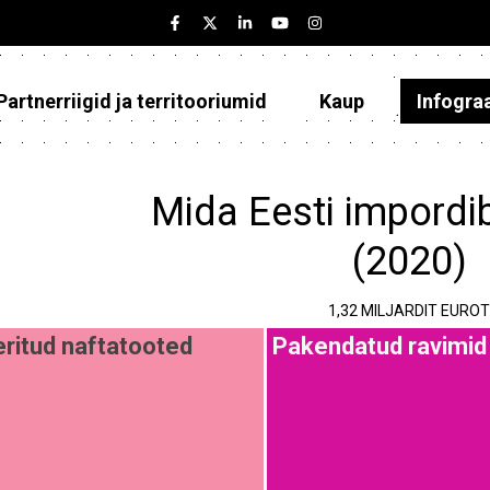
Partnerriigid ja territooriumid
Kaup
Infogra
Eesti
Partnerriigid ja territooriumid
Mida Eesti impordi
Kaup
(2020)
Infograafikud
1,32 MILJARDIT EUROT
Selgitused
eritud naftatooted
Pakendatud ravimid