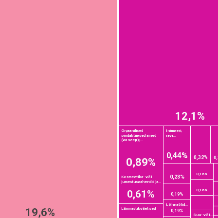
12,1%
Orgaanilised
Inimveri;
pindaktiivsed ained
ravi...
(va seep);...
0,44%
0,32%
0
0,89%
0,16%
0,23%
Kosmeetika- või
jumestusvahendid ja...
0,16%
0,61%
0,19%
Lõhnaõlid...
19,6%
Lämmastikväetised
0,19%
Suu- või...