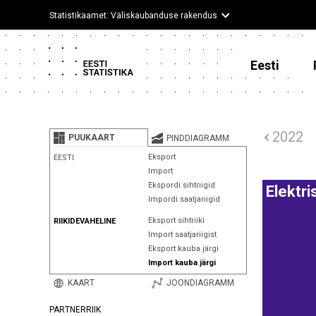
Statistikaamet: Väliskaubanduse rakendus
Eesti
2022
PUUKAART
PINDDIAGRAMM
Eksport
EESTI
Import
Ekspordi sihtriigid
Elektr
Impordi saatjariigid
Eksport sihtriiki
RIIKIDEVAHELINE
Import saatjariigist
Eksport kauba järgi
Import kauba järgi
KAART
JOONDIAGRAMM
PARTNERRIIK