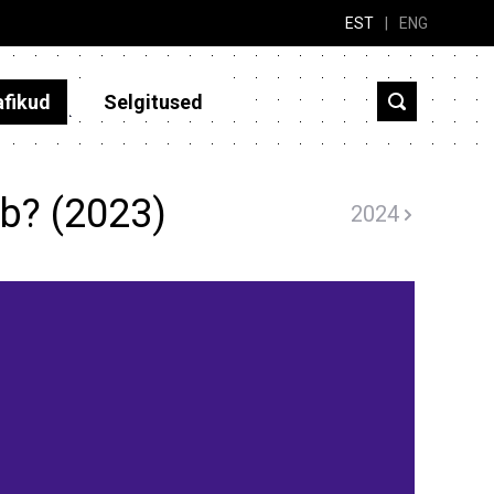
EST
|
ENG
afikud
Selgitused
ib? (2023)
2024