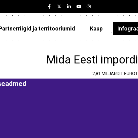
Partnerriigid ja territooriumid
Kaup
Infogra
Eesti
Partnerriigid ja territooriumid
Mida Eesti impord
Kaup
2,81 MILJARDIT EUROT
Infograafikud
iseadmed
Selgitused