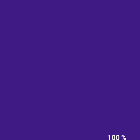
EST
|
ENG
100 %