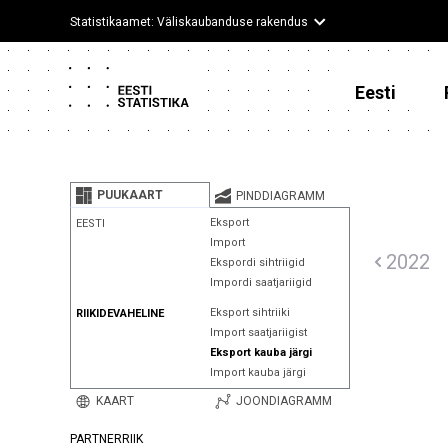
Statistikaamet: Väliskaubanduse rakendus
Eesti
PUUKAART
PINDDIAGRAMM
Eksport
EESTI
Import
2022
Ekspordi sihtriigid
Impordi saatjariigid
Eksport sihtriiki
RIIKIDEVAHELINE
Import saatjariigist
Eksport kauba järgi
Import kauba järgi
KAART
JOONDIAGRAMM
PARTNERRIIK