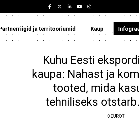
Partnerriigid ja territooriumid
Kaup
Infogra
Eesti
Partnerriigid ja territooriumid
Kuhu Eesti ekspordi
Kaup
kaupa: Nahast ja kom
Infograafikud
tooted, mida kas
Selgitused
tehniliseks otstarb
0 EUROT