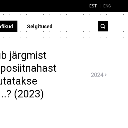
EST
|
ENG
afikud
Selgitused
b järgmist
posiitnahast
2024
utatakse
...? (2023)