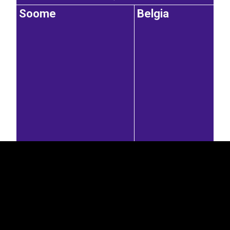
Soome
Belgia
EST
|
ENG
11,1%
7,43%
Saksamaa
Tšehhi
Poola