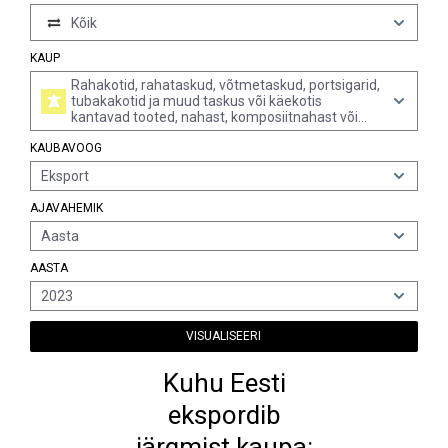
Kõik
KAUP
Rahakotid, rahataskud, võtmetaskud, portsigarid,
tubakakotid ja muud taskus või käekotis
kantavad tooted, nahast, komposiitnahast või
lakknahast välispinnaga
KAUBAVOOG
Eksport
AJAVAHEMIK
Aasta
AASTA
2023
VISUALISEERI
Kuhu Eesti
ekspordib
järgmist kaupa: