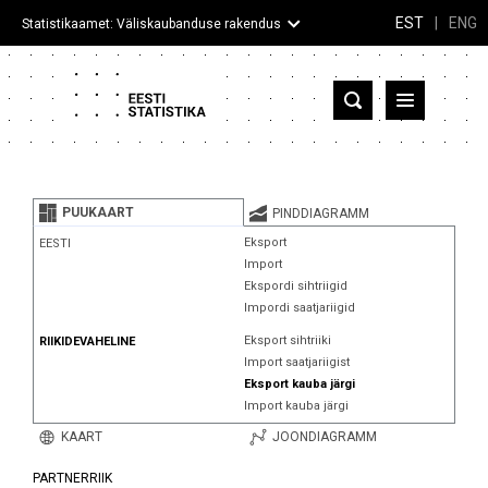
EST
|
ENG
Statistikaamet: Väliskaubanduse rakendus
Eesti
Partnerriigid ja territooriumid
PUUKAART
PINDDIAGRAMM
Kaup
Eksport
EESTI
Import
Infograafikud
Ekspordi sihtriigid
Impordi saatjariigid
Selgitused
Eksport sihtriiki
RIIKIDEVAHELINE
Import saatjariigist
Eksport kauba järgi
Import kauba järgi
KAART
JOONDIAGRAMM
PARTNERRIIK