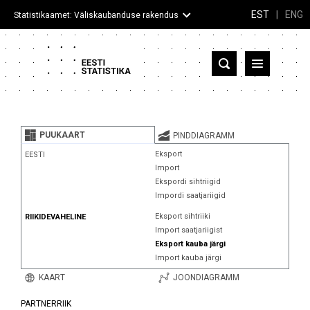
EST
|
ENG
Statistikaamet: Väliskaubanduse rakendus
Eesti
Partnerriigid ja territooriumid
PUUKAART
PINDDIAGRAMM
Kaup
Eksport
EESTI
Import
Infograafikud
Ekspordi sihtriigid
Impordi saatjariigid
Selgitused
Eksport sihtriiki
RIIKIDEVAHELINE
Import saatjariigist
Eksport kauba järgi
Import kauba järgi
KAART
JOONDIAGRAMM
PARTNERRIIK