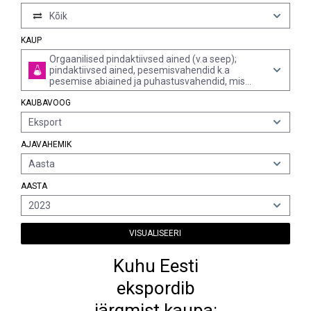
Kõik
KAUP
Orgaanilised pindaktiivsed ained (v.a seep);
pindaktiivsed ained, pesemisvahendid k.a
pesemise abiained ja puhastusvahendid, mis
sisaldavad või ei sisalda seepi (v.a rubriigi 3401
KAUBAVOOG
tooted)
Eksport
AJAVAHEMIK
Aasta
AASTA
2023
VISUALISEERI
Kuhu Eesti
ekspordib
järgmist kaupa: