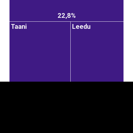
22,8%
Taani
Leedu
EST
|
ENG
7,70%
6,71%
Rootsi
Venemaa