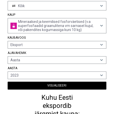
Kõik
KAUP
Mineraalsed ja keemilised fosforväetised (v.a
superfosfaadid graanulitena vm sarnasel kujul,
või pakendites kogumassiga kuni 10 kg)
KAUBAVOOG
Eksport
AJAVAHEMIK
Aasta
AASTA
2023
VISUALISEERI
Kuhu Eesti
ekspordib
järgmist kaupa: