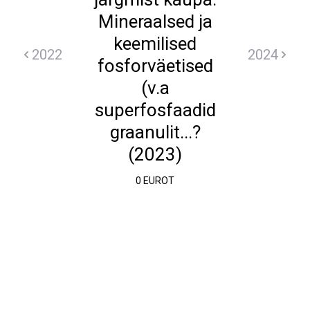
Mineraalsed ja
keemilised
2022
2024
fosforväetised
(v.a
superfosfaadid
graanulit...?
(2023)
0 EUROT