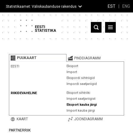
EST
|
ENG
Statistikaamet: Väliskaubanduse rakendus
Eesti
Partnerriigid ja territooriumid
PUUKAART
PINDDIAGRAMM
Kaup
Eksport
EESTI
Import
Infograafikud
Ekspordi sihtriigid
Impordi saatjariigid
Selgitused
Eksport sihtriiki
RIIKIDEVAHELINE
Import saatjariigist
Eksport kauba järgi
Import kauba järgi
KAART
JOONDIAGRAMM
PARTNERRIIK