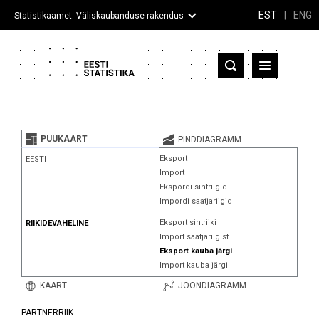
EST
|
ENG
Statistikaamet: Väliskaubanduse rakendus
Eesti
Partnerriigid ja territooriumid
PUUKAART
PINDDIAGRAMM
Kaup
Eksport
EESTI
Import
Infograafikud
Ekspordi sihtriigid
Impordi saatjariigid
Selgitused
Eksport sihtriiki
RIIKIDEVAHELINE
Import saatjariigist
Eksport kauba järgi
Import kauba järgi
KAART
JOONDIAGRAMM
PARTNERRIIK