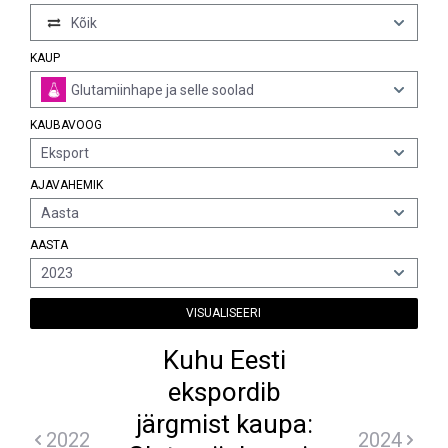
Kõik
KAUP
Glutamiinhape ja selle soolad
KAUBAVOOG
Eksport
AJAVAHEMIK
Aasta
AASTA
2023
VISUALISEERI
Kuhu Eesti
ekspordib
järgmist kaupa:
2022
2024