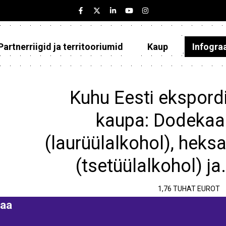
Partnerriigid ja territooriumid
Kaup
Infogra
Eesti
Partnerriigid ja territooriumid
Kuhu Eesti ekspordi
Kaup
kaupa: Dodekaa
Infograafikud
(laurüülalkohol), heks
Selgitused
(tsetüülalkohol) ja
1,76 TUHAT EUROT
aa