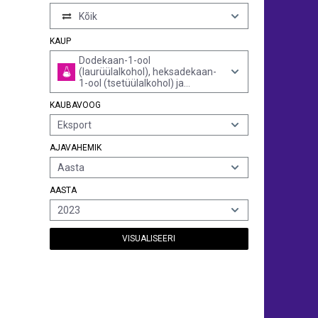
Kõik
KAUP
Dodekaan-1-ool
(laurüülalkohol), heksadekaan-
1-ool (tsetüülalkohol) ja
oktadekaan-1-ool
KAUBAVOOG
(stearüülalkohol)
Eksport
AJAVAHEMIK
Aasta
AASTA
2023
VISUALISEERI