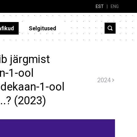
EST
|
ENG
afikud
Selgitused
b järgmist
n-1-ool
2024
adekaan-1-ool
...? (2023)