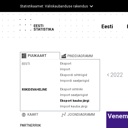
Statistikaamet: Väliskaubanduse rakendus
Eesti
PUUKAART
PINDDIAGRAMM
Eksport
EESTI
Import
2022
Ekspordi sihtriigid
Impordi saatjariigid
Eksport sihtriiki
RIIKIDEVAHELINE
Import saatjariigist
Eksport kauba järgi
Import kauba järgi
KAART
JOONDIAGRAMM
Venem
PARTNERRIIK