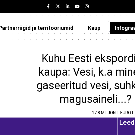
Partnerriigid ja territooriumid
Kaup
Infogra
Eesti
Partnerriigid ja territooriumid
Kuhu Eesti ekspordi
Kaup
kaupa: Vesi, k.a min
Infograafikud
gaseeritud vesi, suh
Selgitused
magusaineli...?
17,8 MILJONIT EUROT
e
Leed