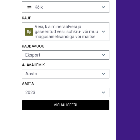
Kõik
KAUP
Vesi, k.a mineraalvesi ja
gaseeritud vesi, suhkru- või muu
magusainelisandiga või maitse-
ja lõhnaainetega, ja muud
KAUBAVOOG
mittealkohoolsed joogid (v.a
puu- ning juurviljamahlad ja
Eksport
piim)
AJAVAHEMIK
Aasta
AASTA
2023
VISUALISEERI