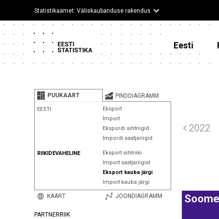
Statistikaamet: Väliskaubanduse rakendus
Eesti
PUUKAART
PINDDIAGRAMM
Eksport
EESTI
Import
2022
Ekspordi sihtriigid
Impordi saatjariigid
Eksport sihtriiki
RIIKIDEVAHELINE
Import saatjariigist
Eksport kauba järgi
Import kauba järgi
KAART
JOONDIAGRAMM
Soom
PARTNERRIIK