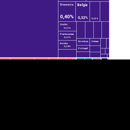
Belgia
Sloveenia
0,40%
0,32%
0,23%
Tšehhi
0,19%
Prantsusmaa
0,19%
Bosnia ja...
Iirimaa
Kreeka
0,18%
Portugal
anner
üpsiste sätted