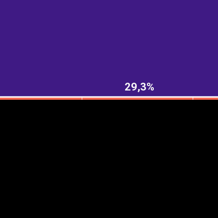
EST
|
ENG
29,3%
Manner
Partner
M
DETAILSUS
VÄRV
K
Infograafikud
erritooriumid
Selgitused