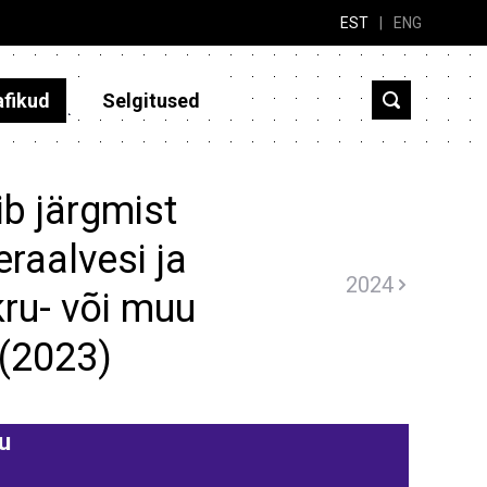
EST
|
ENG
afikud
Selgitused
b järgmist
eraalvesi ja
2024
kru- või muu
 (2023)
u