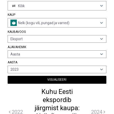
Kõik
KAUP
Nelk (kogu vili, pungad ja varred)
KAUBAVOOG
Eksport
AJAVAHEMIK
Aasta
AASTA
2023
VISUALISEERI
Kuhu Eesti
ekspordib
järgmist kaupa:
2022
2024