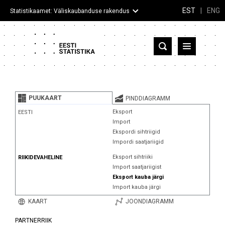
EST
|
ENG
Statistikaamet: Väliskaubanduse rakendus
Eesti
Partnerriigid ja territooriumid
PUUKAART
PINDDIAGRAMM
Kaup
Eksport
EESTI
Import
Infograafikud
Ekspordi sihtriigid
Impordi saatjariigid
Selgitused
Eksport sihtriiki
RIIKIDEVAHELINE
Import saatjariigist
Eksport kauba järgi
Import kauba järgi
KAART
JOONDIAGRAMM
PARTNERRIIK