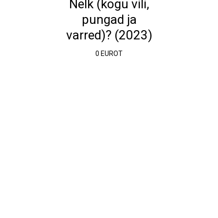
Nelk (kogu vili,
pungad ja
varred)? (2023)
0 EUROT