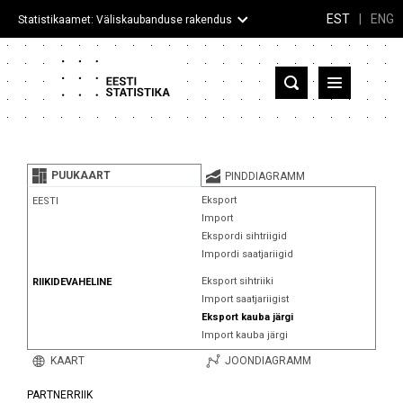
EST
|
ENG
Statistikaamet: Väliskaubanduse rakendus
Eesti
Partnerriigid ja territooriumid
PUUKAART
PINDDIAGRAMM
Kaup
Eksport
EESTI
Import
Infograafikud
Ekspordi sihtriigid
Impordi saatjariigid
Selgitused
Eksport sihtriiki
RIIKIDEVAHELINE
Import saatjariigist
Eksport kauba järgi
Import kauba järgi
KAART
JOONDIAGRAMM
PARTNERRIIK